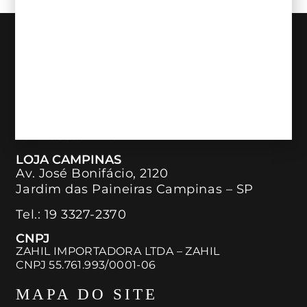
NOSSAS LOJAS
LOJA ITAIM BIBI
Rua Bandeira Paulista, 726 – Piso Térreo
Itaim Bibi
São Paulo – SP
Tel:
11 98890-7746
LOJA CAMPINAS
Av. José Bonifácio, 2120
Jardim das Paineiras Campinas – SP
Tel.:
19 3327-2370
CNPJ
ZAHIL IMPORTADORA LTDA – ZAHIL
CNPJ 55.761.993/0001-06
MAPA DO SITE