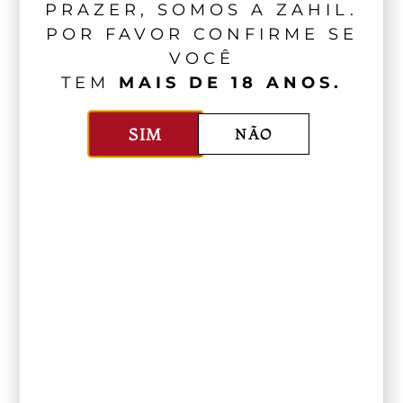
PRAZER, SOMOS A ZAHIL.
POR FAVOR CONFIRME SE
VOCÊ
TEM
MAIS DE 18 ANOS.
Os históricos Vinhos do Porto
Ferreira, ligados ao período de
SIM
NÃO
Dona Antónia, integram parte do
portfólio da Zahil e podem ser
encontrados em nossas lojas e em
parceiros selecionados. Nossos
consultores estão disponíveis para
orientar a escolha e ajudar a
descobrir essa tradição
diretamente na taça.