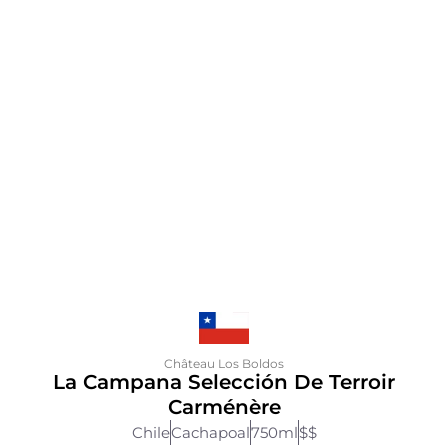
Château Los Boldos
La Campana Selección De Terroir
Carménère
Chile
Cachapoal
750ml
$$