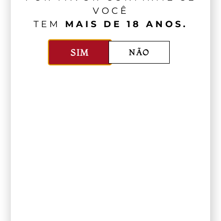
VOCÊ
TEM
MAIS DE 18 ANOS.
SIM
NÃO
Château Los Boldos
Vinhos Para O Inverno: Quando A
Harmonização Acontece Entre Taças E
Pessoas
Argentina