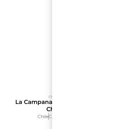
Château Los Boldos
La Campana Selección De Terroir
Chardonnay
Chile
Cachapoal
750ml
$$