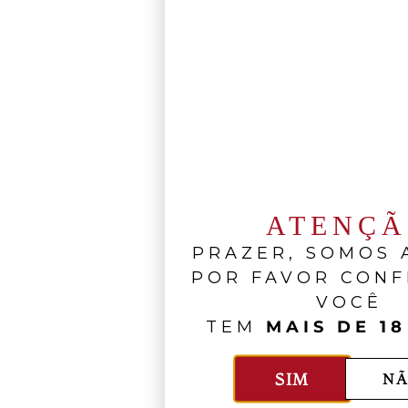
ATENÇ
PRAZER, SOMOS A
POR FAVOR CONF
VOCÊ
TEM
MAIS DE 18
SIM
NÃ