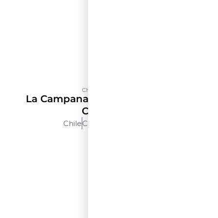
Château Los Boldos
La Campana Selección De Terroir
Carménère
Chile
Cachapoal
750ml
$$