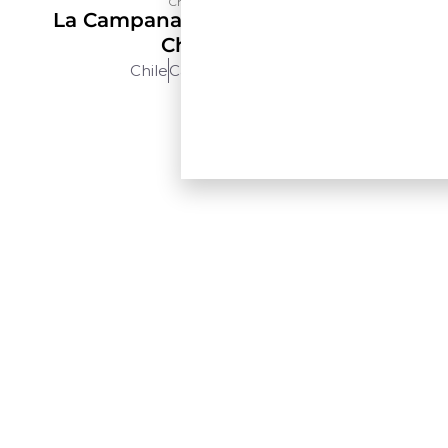
Château Los Boldos
La Campana Selección De Terroir
Chardonnay
Chile
Cachapoal
750ml
$$