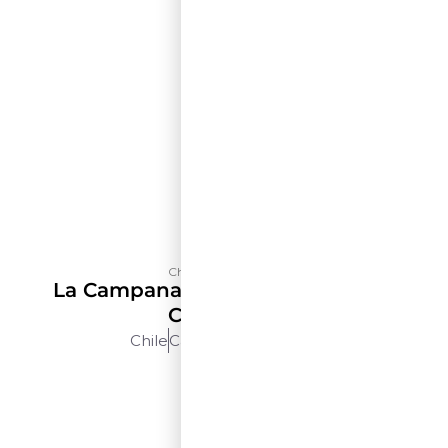
Château Los Boldos
La Campana Selección De Terroir
Carménère
Chile
Cachapoal
750ml
$$