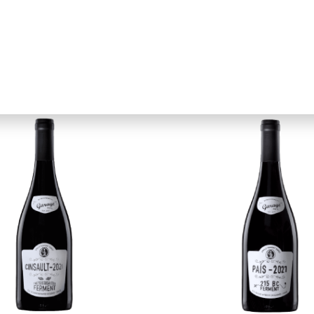
Garage Wine Co.
Garage Wine Co.
rque Vineyard –
Sauzal Vineyar
abernet Franc
Garnacha/Cariñena
ile
Maule
750ml
$$$
Chile
Maule
750ml