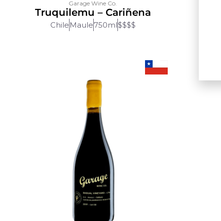
Garage Wine Co.
Truquilemu – Cariñena
Pi
C
Chile
Maule
750ml
$$$$
Ch