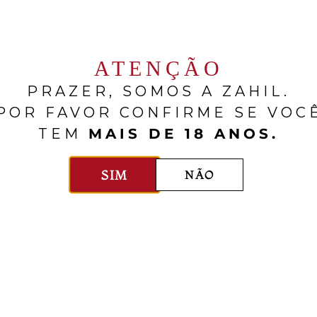
RELACIONADOS
ATENÇÃO
PRAZER, SOMOS A ZAHIL.
POR FAVOR CONFIRME SE VOC
TEM
MAIS DE 18 ANOS.
SIM
NÃO
Château Los Boldos
Château Los Boldos
pana Selección De
La Campana Selec
roir Chardonnay
Terroir Cabern