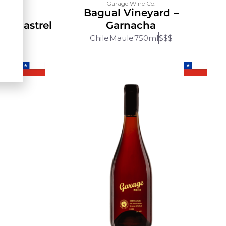
Garage Wine Co.
d –
Bagual Vineyard –
/Monastrel
Garnacha
$$$
Chile
Maule
750ml
$$$