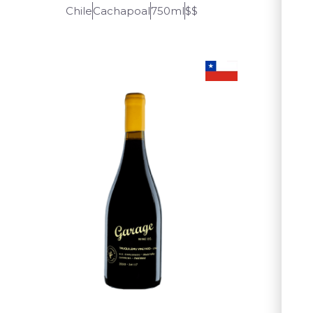
Chile
Cachapoal
750ml
$$
Chil