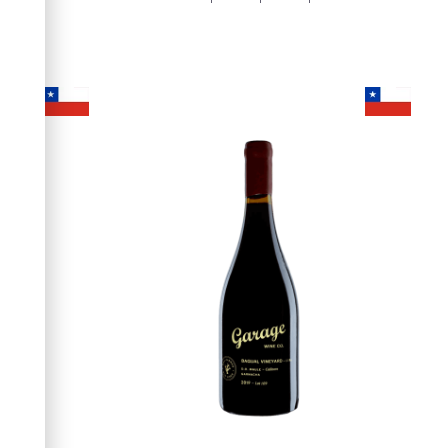
ml
$$