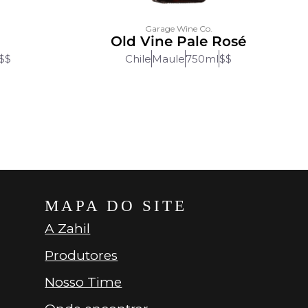
Garage Wine Co.
Old Vine Pale Rosé
$$
Chile
Maule
750ml
$$
MAPA DO SITE
A Zahil
Produtores
Nosso Time