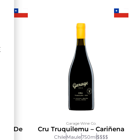
Ê
Garage Wine Co.
ción De
Cru Truquilemu – Cariñena
et
Chile
Maule
750ml
$$$$