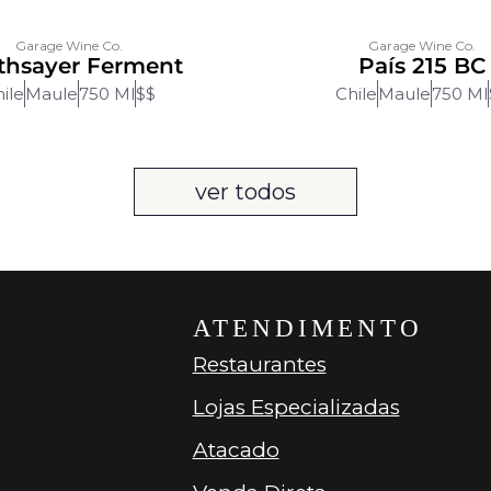
Garage Wine Co.
Garage Wine Co.
thsayer Ferment
País 215 BC
ile
Maule
750 Ml
$$
Chile
Maule
750 Ml
ver todos
ATENDIMENTO
Restaurantes
Lojas Especializadas
Atacado