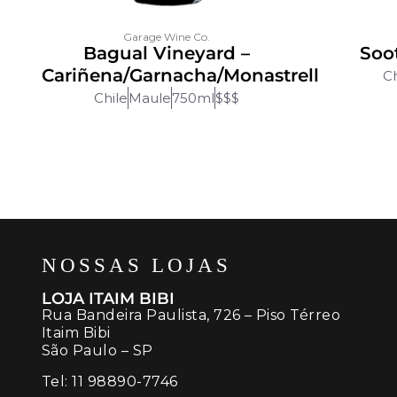
Garage Wine Co.
Bagual Vineyard –
Soo
Cariñena/Garnacha/Monastrell
Ch
Chile
Maule
750ml
$$$
NOSSAS LOJAS
LOJA ITAIM BIBI
Rua Bandeira Paulista, 726 – Piso Térreo
Itaim Bibi
São Paulo – SP
Tel:
11 98890-7746