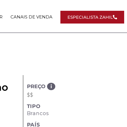
R
CANAIS DE VENDA
ESPECIALISTA ZAHIL
no
PREÇO
i
$$
TIPO
Brancos
PAÍS