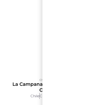
Château Los Boldos
La Campana Selección De Terroir
Carménère
Chile
Cachapoal
750ml
$$