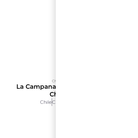
Château Los Boldos
La Campana Selección De Terroir
Chardonnay
Chile
Cachapoal
750ml
$$