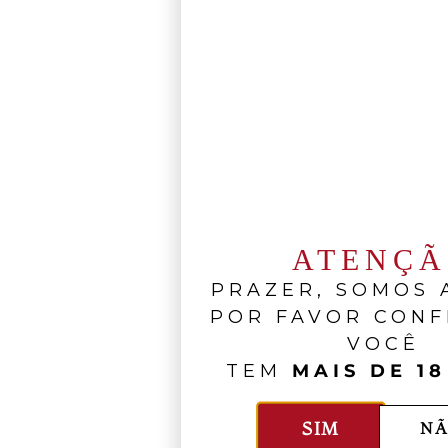
ATENÇ
PRAZER, SOMOS A
POR FAVOR CONF
VOCÊ
TEM
MAIS DE 18
SIM
NÃ