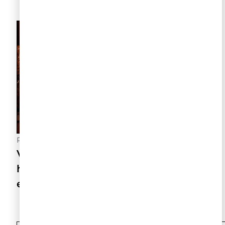
Postado
21 de julho de 2026
Vinhos para o Inverno: quando a
harmonização acontece entre taças
e pessoas