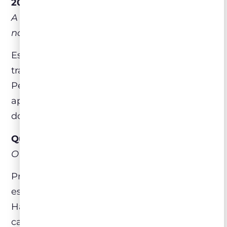
2022 (Espanha)
A melhor relação qualidade/preço existente
no mercado brasileiro
Espumante elaborado pelo método
tradicional, sem adição de licor de dosagem.
Perfil seco e preciso, adequado tanto para
aperitivos quanto para acompanhar frutos
do mar.
Quinta da Leda 2021 (Douro, Portugal)
O melhor degustado do mercado brasileiro
Produzido no Douro Superior, combina
estrutura sólida e frescor equilibrado.
Harmoniza com carnes assadas, pratos de
caça e receitas tradicionais portuguesas.