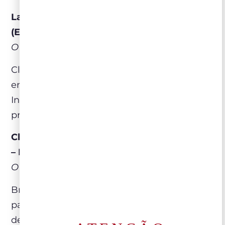
La Rioja Alta Gran Reserva 904 2015
(Espanha)
O melhor degustado do mercado brasileiro
Clássico da Rioja, marcado por longo
envelhecimento em carvalho e garrafa.
Indicado para pratos de carne, aves de
preparo elaborado e queijos curados.
Châteauneuf-du-Pape Blanc Tradition 2023
– Domaine de la Solitude (França)
O melhor degustado do mercado brasileiro
Branco estruturado e preciso, elaborado a
partir de castas tradicionais da
denominação. Acompanha peixes, frutos do