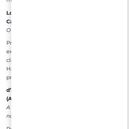
média intensidade.
Los Boldos La Campana Seleção de Terroir
Cabernet Sauvignon 2019 (Chile)
O melhor degustado do mercado brasileiro
Produzido no Vale do Cachapoal Andes,
expressa um Cabernet Sauvignon de perfil
clássico, com foco em estrutura e definição.
Harmoniza com carnes assadas e
preparações à base de cogumelos.
d’Arenberg The Footbolt Shiraz 2021
(Austrália)
A melhor relação qualidade/preço existente
no mercado brasileiro
Representativo de McLaren Vale, combina