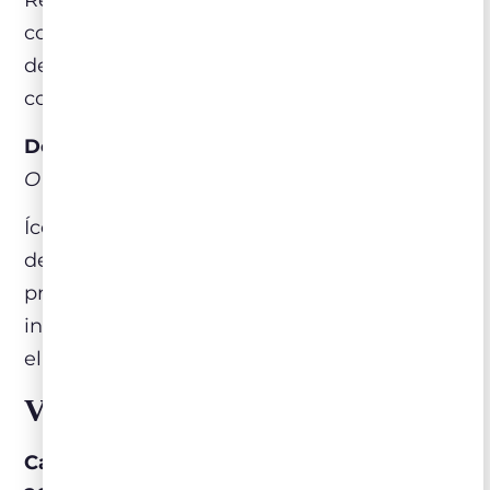
concentração e frescor, com uso equilibrado
de madeira. Acompanha carnes grelhadas,
cordeiro e pratos condimentados.
Domus Aurea 2022 (Chile)
O melhor degustado do mercado brasileiro
Ícone do Vale do Maipo, elaborado a partir
de vinhas antigas conduzidas em baixa
produtividade. Estruturado e longevo,
indicado para pratos de carne mais
elaborados e preparações de longa cocção.
Velho Mundo
Cava Perelada Stars Brut Nature Reserva