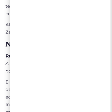
tempo, à diversidade de origens e à
consistência dos projetos.
Alguns destaques presentes no portfólio
Zahil:
Novo Mundo
Rutini Malbec 2022 (Argentina)
A melhor relação qualidade/preço existente
no mercado brasileiro
Elaborado a partir de vinhedos selecionados
de Mendoza, apresenta estrutura
equilibrada e condução técnica precisa.
Indicado para carnes grelhadas e pratos de