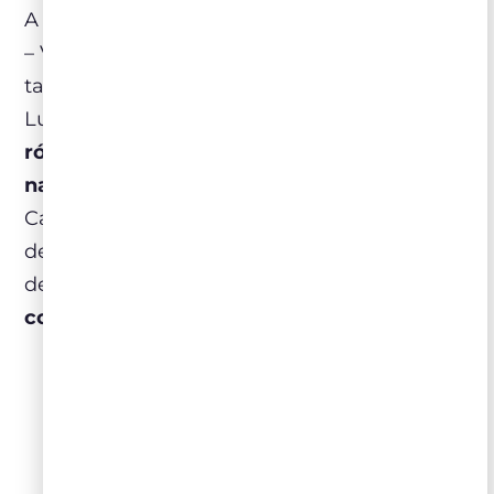
A Seleção Melhores do Ano Jorge Lucki 2025
– Velho e Novo Mundo convida a explorar,
taça a taça, o percurso trilhado por Jorge
Lucki ao longo do último ano.
Esses 39
rótulos do portfólio Zahil estão disponíveis
nas lojas físicas,
em São Paulo (Itaim Bibi) e
Campinas (Jardim das Paineiras). Lá, alguns
desses rótulos estão à sua espera para uma
degustação guiada.
Agende agora com um
consultor Zahil.
FALAR COM CONSULTOR ZAHIL