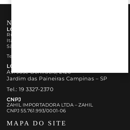
NOSSAS LOJAS
LOJA ITAIM BIBI
Rua Bandeira Paulista, 726 – Piso Térreo
Itaim Bibi
São Paulo – SP
Tel:
11 98890-7746
LOJA CAMPINAS
Av. José Bonifácio, 2120
Jardim das Paineiras Campinas – SP
Tel.:
19 3327-2370
CNPJ
ZAHIL IMPORTADORA LTDA – ZAHIL
CNPJ 55.761.993/0001-06
MAPA DO SITE