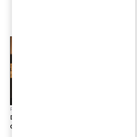
LEIA NO NOSSO BLOG
Postado
3 de agosto de 2026
Dia dos Pais e a Arte de Aproximar
Gerações