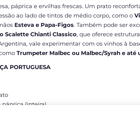
a, páprica e ervilhas frescas. Um prato reconfor
essão ao lado de tintos de médio corpo, como o
V
rmãos
Esteva e Papa-Figos
. Também pode ser exc
 Scalette Chianti Classico
, que oferece estrutura
 Argentina, vale experimentar com os vinhos à b
s como
Trumpeter Malbec ou Malbec/Syrah e até 
IÇA PORTUGUESA
:
ato
páprica (inteira)
s
os