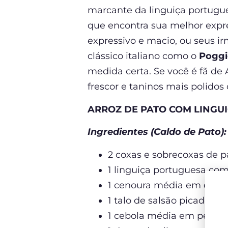
marcante da linguiça portugues
que encontra sua melhor expr
expressivo e macio, ou seus i
clássico italiano como o
Poggio
medida certa. Se você é fã de
frescor e taninos mais polido
ARROZ DE PATO COM LINGU
Ingredientes (Caldo de Pato)
2 coxas e sobrecoxas de p
1 linguiça portuguesa com 
1 cenoura média em cubo
1 talo de salsão picado
1 cebola média em pedaç