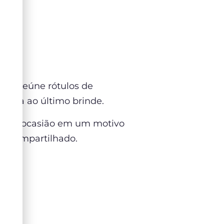
ólio reúne rótulos de
egada ao último brinde.
r cada ocasião em um motivo
ser compartilhado.