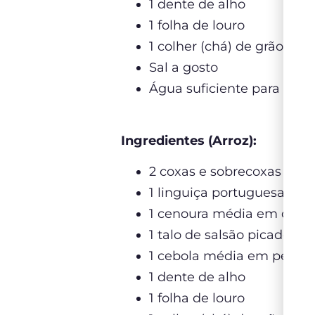
1 dente de alho
1 folha de louro
1 colher (chá) de grãos d
Sal a gosto
Água suficiente para cobri
Ingredientes (Arroz):
2 coxas e sobrecoxas de p
1 linguiça portuguesa com 
1 cenoura média em cubo
1 talo de salsão picado
1 cebola média em pedaç
1 dente de alho
1 folha de louro