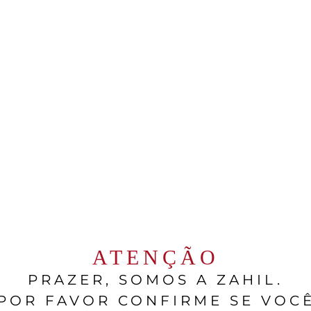
e pimenta-do-reino
r
teto
 defumada (ou a gosto)
(frescas ou congeladas)
gosto
ATENÇÃO
PRAZER, SOMOS A ZAHIL.
a do pato
POR FAVOR CONFIRME SE VOC