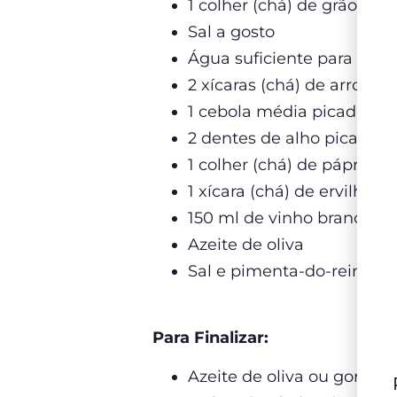
1 colher (chá) de grãos d
Sal a gosto
Água suficiente para cobri
2 xícaras (chá) de arroz ca
1 cebola média picada
2 dentes de alho picados
1 colher (chá) de páprica
1 xícara (chá) de ervilhas 
150 ml de vinho branco
Azeite de oliva
Sal e pimenta-do-reino a 
Para Finalizar:
Azeite de oliva ou gordur