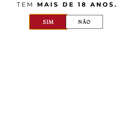
TEM
MAIS DE 18 ANOS.
SIM
NÃO
oque o pato, a linguiça, os legumes e temperos
 por 40 minutos após pegar pressão.
 coe o caldo e reserve. Desfie o pato e corte a ling
eça azeite e refogue o arroz até ficar translúcido
, em seguida, o caldo quente do pato (aproximada
baixo até o arroz ficar quase al dente (cerca de 
se cozido, junte o pato desfiado, a linguiça e as er
e pimenta, e cozinhe até o arroz ficar úmido e cre
dura do pato ou azeite e, se desejar, salpique sal