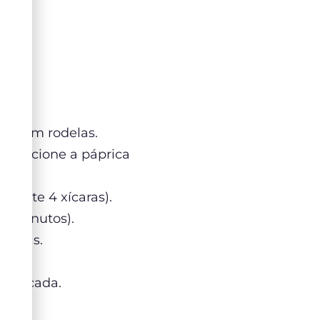
uiça em rodelas.
. Adicione a páprica
mente 4 xícaras).
25 minutos).
vilhas.
moso.
sa picada.