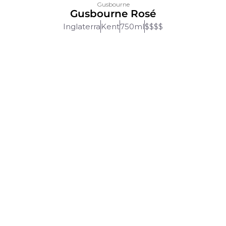
Gusbourne
Gusbourne Rosé
Inglaterra
Kent
750ml
$$$$