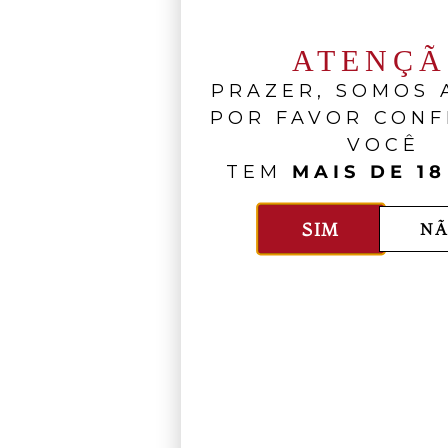
ATENÇ
PRAZER, SOMOS A
POR FAVOR CONF
VOCÊ
TEM
MAIS DE 18
SIM
NÃ