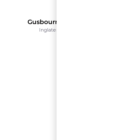
Gusbourne
Gusbourne Blanc De Noirs
Inglaterra
Kent
750ml
$$$$