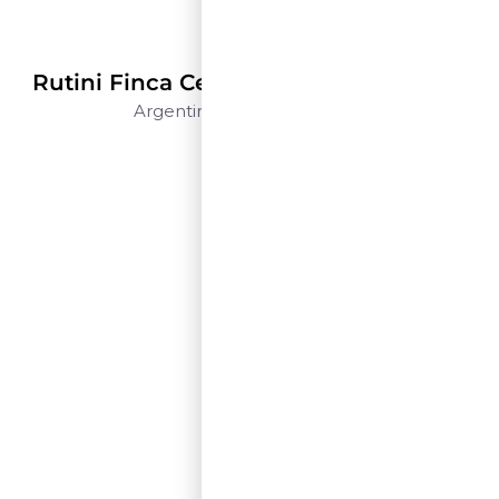
Rutini Wines
Rutini Finca Centenaria Malbec – 1,5 L
Argentina
Mendoza
1,5 L
$$$