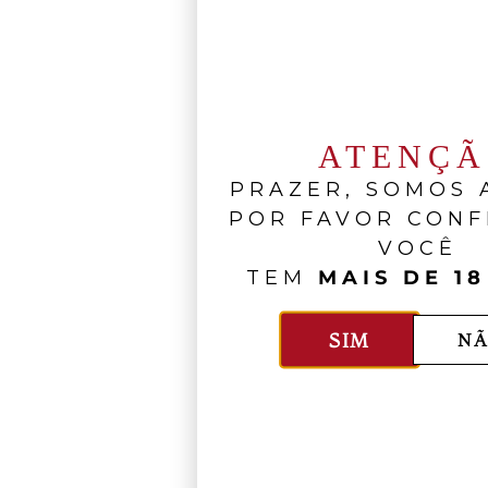
ATENÇ
PRAZER, SOMOS A
POR FAVOR CONF
VOCÊ
TEM
MAIS DE 18
SIM
NÃ