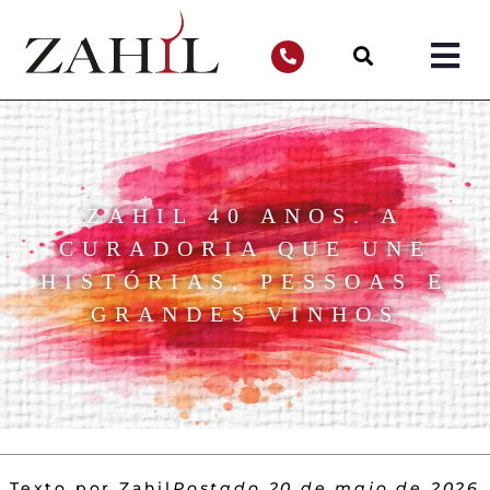
ZAHIL 40 ANOS. A
CURADORIA QUE UNE
HISTÓRIAS, PESSOAS E
GRANDES VINHOS
Texto por Zahil
Postado
20 de maio de 2026