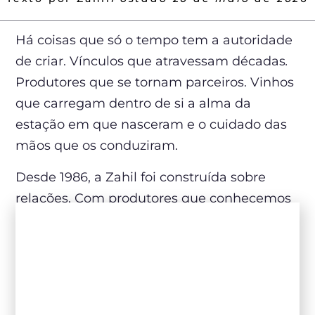
Há coisas que só o tempo tem a autoridade
de criar. Vínculos que atravessam décadas
.
Produtores que se tornam parceiros. Vinhos
que carregam dentro de si a alma da
estação em que nasceram e o cuidado das
mãos que os conduziram.
Desde 1986, a Zahil foi construída sobre
relações. Com produtores que conhecemos
pelo nome, com clientes que voltam a cada
safra, com uma equipe que permanece e
cresce junto com a marca. Não somos
apenas uma importadora de vinhos. Somos
uma empresa que acredita que o vinho é o