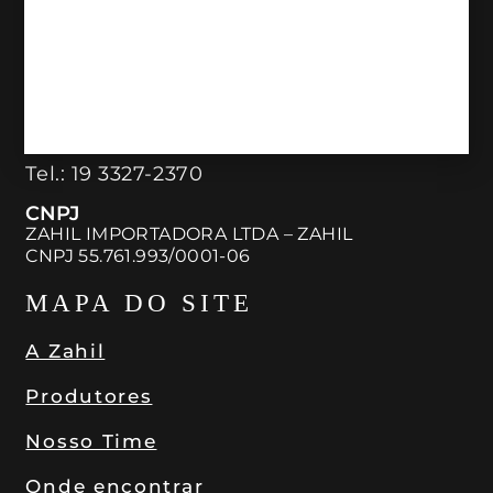
São Paulo – SP
Tel:
11 98890-7746
LOJA CAMPINAS
Av. José Bonifácio, 2120
Jardim das Paineiras Campinas – SP
Tel.:
19 3327-2370
CNPJ
ZAHIL IMPORTADORA LTDA – ZAHIL
CNPJ 55.761.993/0001-06
MAPA DO SITE
A Zahil
Produtores
Nosso Time
Onde encontrar