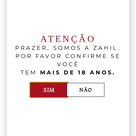
Os rótulos dessa seleção estão disponíveis
nas lojas Zahil no Itaim, em São Paulo, e em
Campinas. Nossos consultores estão prontos
para conduzir cada escolha com a atenção
ATENÇÃO
que ela merece.
PRAZER, SOMOS A ZAHIL.
Baixar Catálogo
POR FAVOR CONFIRME SE
VOCÊ
FALAR COM ESPECIALISTA ZAHIL
TEM
MAIS DE 18 ANOS.
SIM
NÃO
LEIA NO NOSSO BLOG