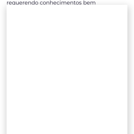
requerendo conhecimentos bem
especializados sobre a bebida, sua matéria-
prima, processos de produção,
características e harmonizações
. Além disso,
é fundamental considerar o perfil do público
do restaurante e o orçamento disponível
para aquisição dos vinhos.
Neste post, vamos explorar mais a fundo
alguns passos importantes na elaboração da
sua carta de vinhos, então
continue lendo
e
confira!
As primeiras Cartas de Vinhos
A carta de vinhos, como a conhecemos