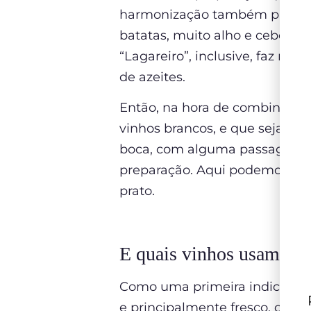
harmonização também precisam
batatas, muito alho e cebola
“Lagareiro”, inclusive, faz ref
de azeites.
Então, na hora de combinar es
vinhos brancos, e que sejam d
boca, com alguma passagem ou 
preparação. Aqui podemos ind
prato.
E quais vinhos usamos p
Como uma primeira indicação
e principalmente fresco, com u