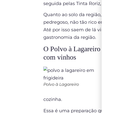
seguida pelas Tinta Roriz, Tour
Quanto ao solo da região, ele 
pedregoso, não tão rico em nu
Até por isso saem de lá vinho
gastronomia da região.
O Polvo à Lagareiro é u
com vinhos
E
d
d
Polvo à Lagareiro
c
cozinha.
Essa é uma preparação que ob