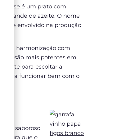
ue esse é um prato com
em grande de azeite. O nome
etamente envolvido na produção
nsar na harmonização com
sempre são mais potentes em
ciente para escoltar a
o para funcionar bem com o
muito saboroso
Ê
 gordura que o