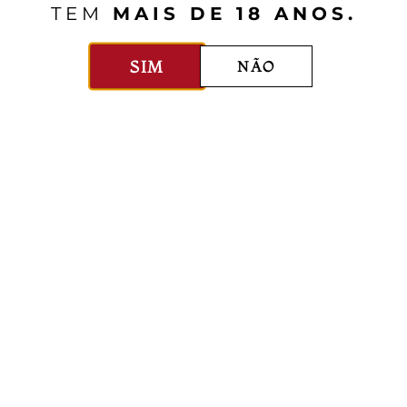
TEM
MAIS DE 18 ANOS.
 e também harmonizar muito bem com o polvo à la
os pensar no
Papa Figos Branco
, um blend de uv
SIM
NÃO
ncia e bastante acidez para esse vinho. Essa cort
 até do que o vinho anterior, por isso ele deve f
.
ue vale a pena você testar com os dois vinhos e d
areiro
m Batatas ao Murro
 Marquês – Chef Manuel de Jesus Gonçalves