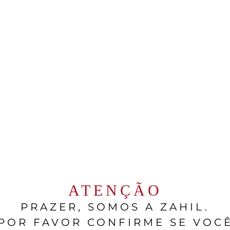
os levar em conta os demais ingredientes, já q
s, mas principalmente que leva uma quantidade b
erencia ao profissional que trabalha no lagar, dir
se prato com vinho, fica um pouco mais fácil pe
a região do Douro. Pois os brancos de lá quase 
estágio em barricas de carvalho, e estrutura sufi
icar dois vinhos da
Casa Ferreirinha
,
que tem tud
ara harmonizar o Polvo à Lagareiro?
ATENÇÃO
PRAZER, SOMOS A ZAHIL.
, podemos sugerir o
Planalto Reserva
, um vinho 
POR FAVOR CONFIRME SE VOC
ma acidez vibrante o suficiente para equilibrar a