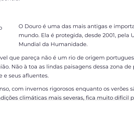
O Douro é uma das mais antigas e importan
mundo. Ela é protegida, desde 2001, pela
Mundial da Humanidade.
rível que pareça não é um rio de origem portugues
ão. Não à toa as lindas paisagens dessa zona de 
 e seus afluentes.
enso, com invernos rigorosos enquanto os verões
ndições climáticas mais severas, fica muito difícil
tam muito bem ao calor, como por exemplo a Pino
is grossa, que fazem vinhos encorpados e com maio
endo algumas de maior destaque a Touriga Franca 