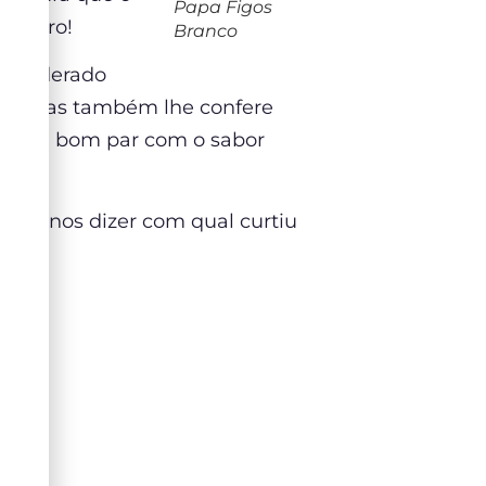
Papa Figos
gareiro!
Branco
as liderado
e de uvas também lhe confere
azer um bom par com o sabor
epois nos dizer com qual curtiu