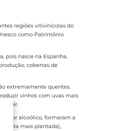
tes regiões vitivinícolas do
 Unesco como Patrimônio
a, pois nasce na Espanha,
produção, cobertas de
 são extremamente quentes.
 produzir vinhos com uvas mais
t Noir.
r teor alcoólico, formaram a
(casta mais plantada),