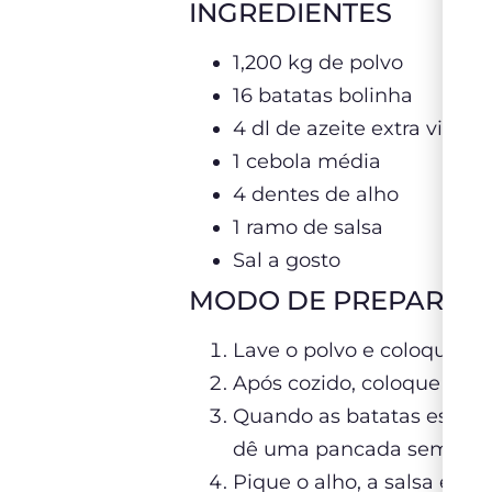
INGREDIENTES
1,200 kg de polvo
16 batatas bolinha
4 dl de azeite extra virge
1 cebola média
4 dentes de alho
1 ramo de salsa
Sal a gosto
MODO DE PREPARO
Lave o polvo e coloque e
Após cozido, coloque em 
Quando as batatas estivere
dê uma pancada sem desf
Pique o alho, a salsa e a c