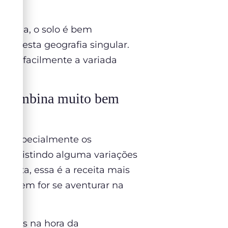
Ou seja, o solo é bem
m a esta geografia singular.
nham facilmente a variada
o e combina muito bem
 e especialmente os
mo existindo alguma variações
 feita, essa é a receita mais
ra quem for se aventurar na
a, mas na hora da