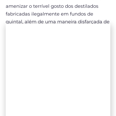
amenizar o terrível gosto dos destilados
fabricadas ilegalmente em fundos de
quintal, além de uma maneira disfarçada de
consumir álcool sem chamar a atenção das
autoridades. Assim nasceu, por exemplo, o
Bloody Mary.
Além de ingredientes, métodos e conceitos,
os coquetéis também são resultado de
fatores culturais, como costumes,
clima e até modismos. Portanto, mesmo
com total influência europeia e norte-
americana, temos uma escola brasileira de
coquetelaria que vale, claro, para a
caipirinha, mas também para outros
drinques que combinam com o clima do