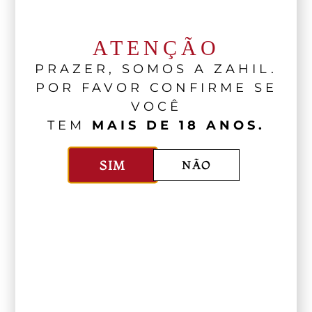
horas antes de servir.
ATENÇÃO
PRAZER, SOMOS A ZAHIL.
Estrella Cooler (receita original Callia)
POR FAVOR CONFIRME SE
VOCÊ
– Uma laranja.
TEM
MAIS DE 18 ANOS.
– 20 ml de chá gelado.
– 20 ml de granadina.
SIM
NÃO
– 20 ml. de limoncello
– Folhas de hortelã
– Gelo picado
– 150 ml de Callia Tardío.
Coloquei em um copo 2 rodelas de laranja, 6
folhas de hortelã e esprema com um
macerador. Adicione o chá gelado, a