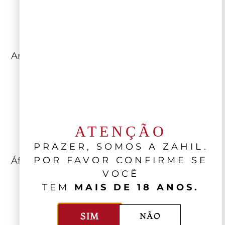
Numina
Gran
Corte
2016: Melhor
degustado do mercado brasileiro
Argentina Brancos
Portillo Chardonnay
2018: Melhor
relação qualidade/preço
Salentein Reserve Chardonnay
2018:
Melhor relação qualidade/preço
ATENÇÃO
PRAZER, SOMOS A ZAHIL.
POR FAVOR CONFIRME SE
África do Sul
VOCÊ
Durbanville Hills Pinotage
2017: Melhor
TEM
MAIS DE 18 ANOS.
relação qualidade/preço
SIM
NÃO