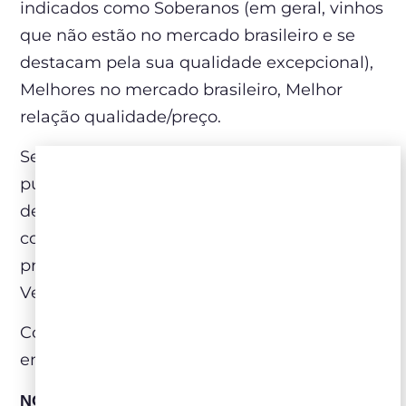
indicados como Soberanos (em geral, vinhos
que não estão no mercado brasileiro e se
destacam pela sua qualidade excepcional),
Melhores no mercado brasileiro, Melhor
relação qualidade/preço.
Sexta-feira passada, 13 de dezembro, foi
publicada a primeira parte da lista de 2019
dedicada ao Novo Mundo, onde a Zahil
contou com 16 vinhos relacionados, e no
próximo dia 20 será a vez dos vinhos do
Velho Mundo.
Conheça abaixo os vinhos da Zahil que
entraram na lista de 2019:
NOVO MUNDO