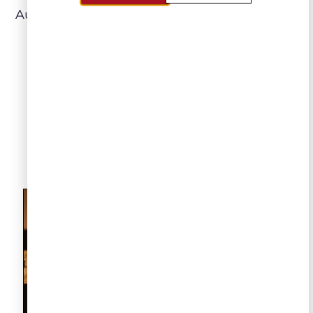
Austrália Tintos
d’Arenberg The
d’Arry’s Original
2014:
Melhor relação qualidade/preço
LEIA NO NOSSO BLOG