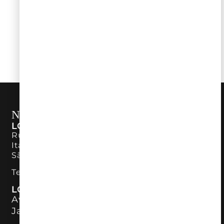
ver todos
NOSSAS LOJAS
LOJA ITAIM BIBI
Rua Bandeira Paulista, 726 – Piso Térreo
Itaim Bibi
São Paulo – SP
Tel:
11 98890-7746
LOJA CAMPINAS
Av. José Bonifácio, 2120
Jardim das Paineiras Campinas – SP