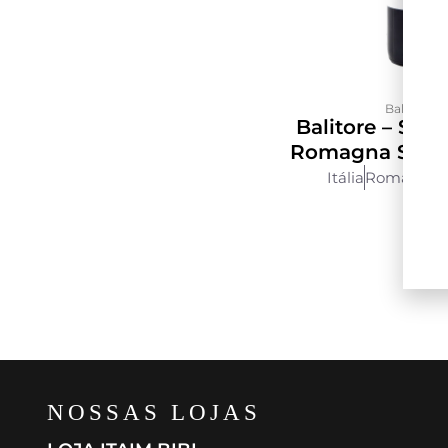
Balìa di Zo
Balitore – San
Romagna Supe
Itália
Romagna
NOSSAS LOJAS