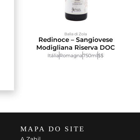
Balìa di Zola
i
Redinoce – Sangiovese
Modigliana Riserva DOC
Itália
Romagna
750ml
$$
MAPA DO SITE
A Zahil