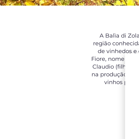
A Balìa di Zol
região conhecid
de vinhedos e o
Fiore, nome impor
Claudio (filho) 
na produção de S
vinhos puros