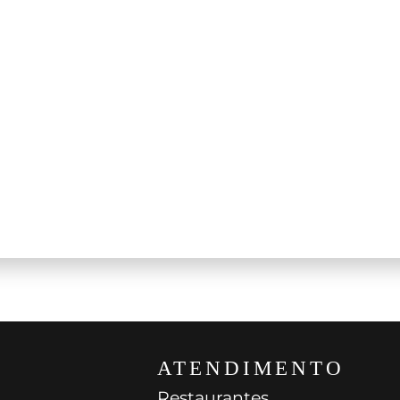
la
Balìa di Zola
giovese Di
Isola – Albana Secco D
riore DOC
Romagna DOCG
750ml
$$$
Itália
Romagna
750ml
$$
ATENDIMENTO
Restaurantes