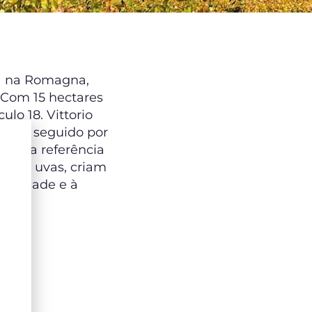
óia na Romagna,
 Com 15 hectares
ulo 18. Vittorio
tória, seguido por
i Zola referência
 e as uvas, criam
ualidade e à