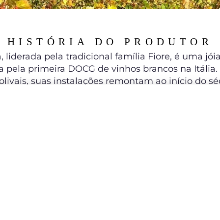
HISTÓRIA DO PRODUTOR
a, liderada pela tradicional família Fiore, é uma j
a pela primeira DOCG de vinhos brancos na Itália.
livais, suas instalações remontam ao início do séc
tante da enologia italiana, deu início a essa traje
e Veruska (esposa) empenhados em tornar a Balìa d
angiovese di Romagna. Valorizando a terra, o solo
, elegantes e autenticamente locais. Uma ode à q
tipicidade da região.