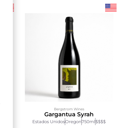
Ê
Bergstrom Wines
ot
Gargantua Syrah
Estados Unidos
Oregon
750ml
$$$$