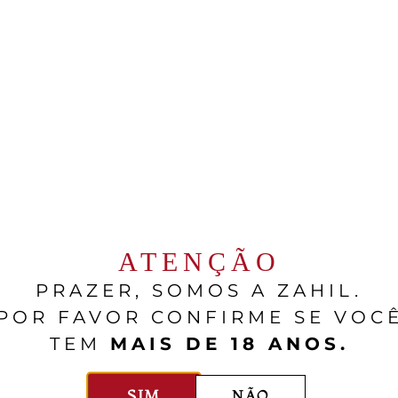
ATENÇÃO
PRAZER, SOMOS A ZAHIL.
POR FAVOR CONFIRME SE VOC
ines
Bergstrom Wines
TEM
MAIS DE 18 ANOS.
yard Pinot
Cumberland Reserve Pin
Noir
SIM
NÃO