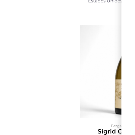
Estados Unidos
Oreg
Bergstrom W
Sigrid Cha