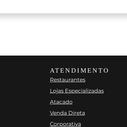
on
750ml
$$$$
Estados Unidos
Oregon
750ml
$$
ATENDIMENTO
Restaurantes
Lojas Especializadas
Atacado
Venda Direta
Corporativa