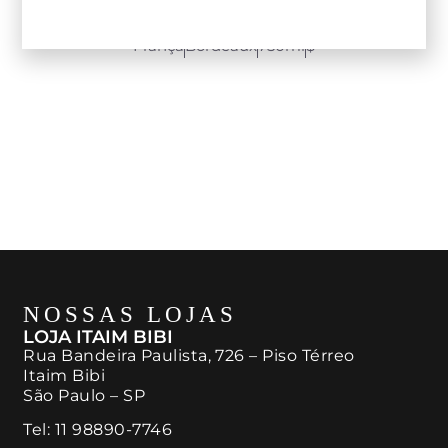
Terres de Vignerons
Les Argonautes Bordeaux
França
Bordeaux
750ml
$
NOSSAS LOJAS
LOJA ITAIM BIBI
Rua Bandeira Paulista, 726 – Piso Térreo
Itaim Bibi
São Paulo – SP
Tel:
11 98890-7746