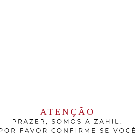
a Lombardia, virou sinônimo da alta costura italia
omagna, ficaram conhecidos pelos carros de luxo
sfera luxuosa do Norte da Itália, a região do Pie
. Foi lá que nasceram grandes marcas de alta cos
egna
e
Loro Piana
.
arca amplamente renomada pelos seus ternos s
d
,
Red Carpet
e executivos
C-level
. Já a Loro Pian
quiet luxury
italiano, com produtos que se tornar
os discretos ao redor do mundo.
ATENÇÃO
ra trás no design de carros esportivos de luxo. T
PRAZER, SOMOS A ZAHIL.
 região, é sede da
Pininfarina
– empresa famosa p
POR FAVOR CONFIRME SE VOC
 de arte sobre rodas para grandes marcas, como a