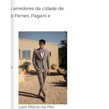
na. Os arredores da cidade de
 como Ferrari, Pagani e
monte
tura
ob
a virou
am
urim,
or
Ê
Loro Piana na Pini