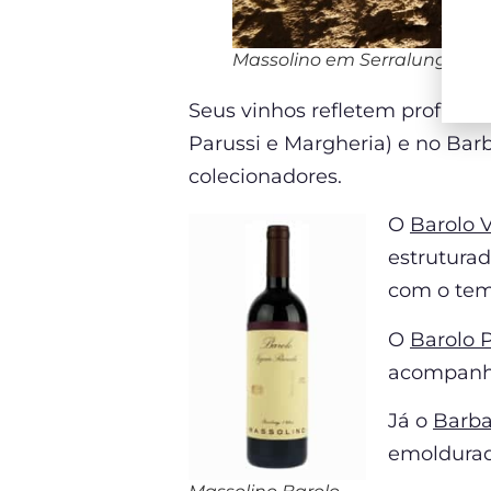
Massolino em Serralunga d’A
Seus vinhos refletem profundi
Parussi e Margheria) e no Bar
colecionadores.
O
Barolo 
estruturad
com o tem
O
Barolo 
acompanha
Já o
Barba
emoldurad