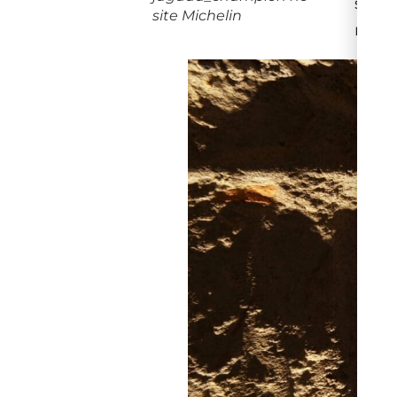
sofis
site Michelin
regiã