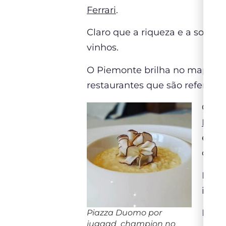
Ferrari
.
Claro que a riqueza e a sofis
vinhos.
O Piemonte brilha no mapa ga
restaurantes que são referênc
O gra
Duo
exper
chef 
Duran
isso,
Na pr
Piazza Duomo por
jugaad_champion no