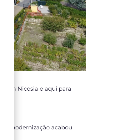
ia com Nicosia
e
aqui para
r essa modernização acabou