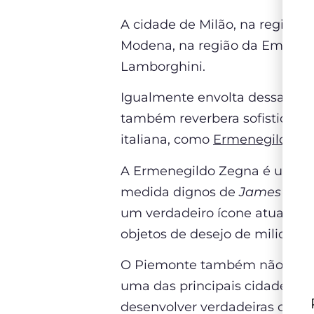
A cidade de Milão, na região d
Modena, na região da Emilia-R
Lamborghini.
Igualmente envolta dessa atmo
também reverbera sofisticação
italiana, como
Ermenegildo Z
A Ermenegildo Zegna é uma m
medida dignos de
James Bon
um verdadeiro ícone atual do
objetos de desejo de milionári
O Piemonte também não fica pa
uma das principais cidades da
desenvolver verdadeiras obras