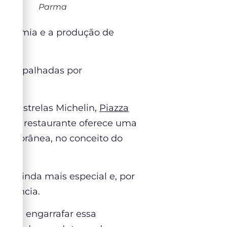
Parma
tronomia e a produção de
n, espalhadas por
 3 estrelas Michelin,
Piazza
or, o restaurante oferece uma
temporânea, no conceito do
ica ainda mais especial e, por
cedência.
z de engarrafar essa