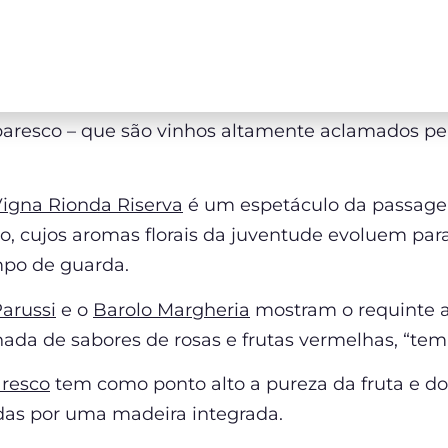
lba
dade e refinamento, em especial nos prestigiosos 
baresco – que são vinhos altamente aclamados pela
Vigna Rionda Riserva
é um espetáculo da passag
o, cujos aromas florais da juventude evoluem par
po de guarda.
Parussi
e o
Barolo Margheria
mostram o requinte a
da de sabores de rosas e frutas vermelhas, “temp
resco
tem como ponto alto a pureza da fruta e do 
as por uma madeira integrada.