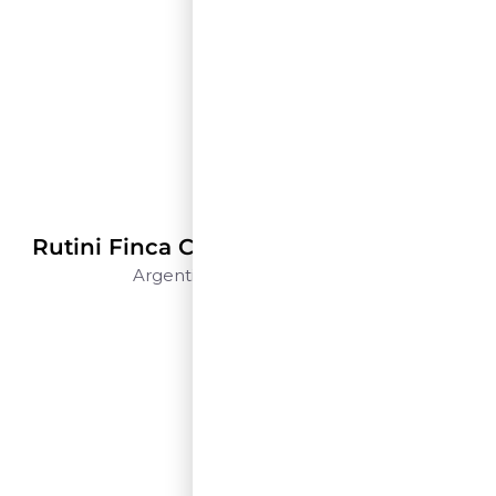
Rutini Wines
Rutini Finca Centenaria Malbec – 1,5 L
Argentina
Mendoza
1,5 L
$$$