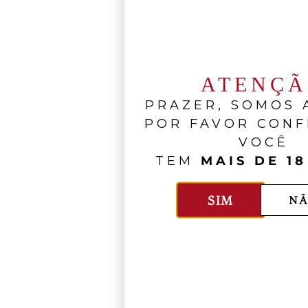
ATENÇ
PRAZER, SOMOS A
POR FAVOR CONF
VOCÊ
TEM
MAIS DE 18
SIM
NÃ