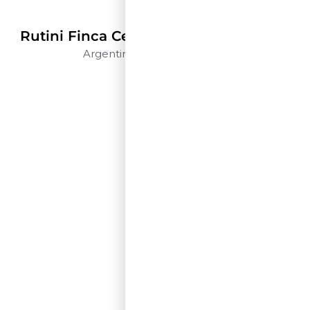
Rutini Wines
Rutini Finca Centenaria Malbec – 1,5 L
Argentina
Mendoza
1,5 L
$$$