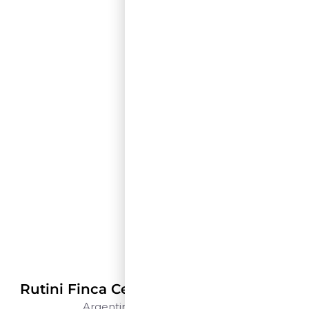
Rutini Wines
Rutini Finca Centenaria Malbec – 1,5 L
Argentina
Mendoza
1,5 L
$$$