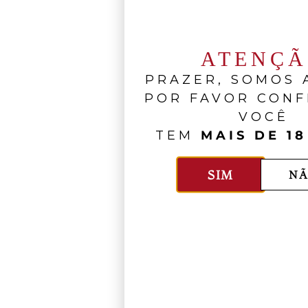
ATENÇ
PRAZER, SOMOS A
POR FAVOR CONF
VOCÊ
TEM
MAIS DE 18
SIM
NÃ