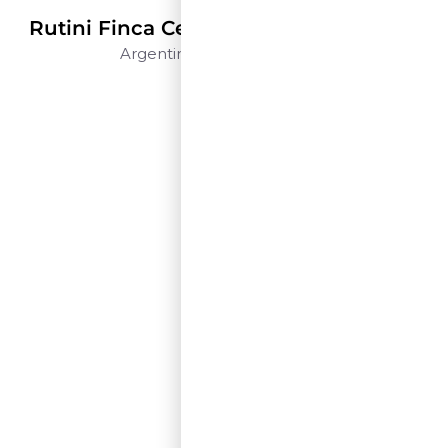
Rutini Wines
Rutini Finca Centenaria Malbec – 1,5 L
Argentina
Mendoza
1,5 L
$$$