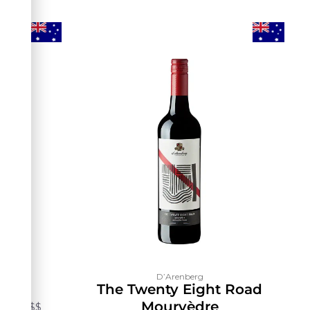
D’Arenberg
iraz
The Twenty Eight Road
Mourvèdre
750ml
$$