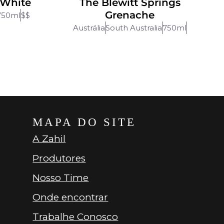
White
The Blewitt Springs
Grenache
750ml
$$
Austrália
South Australia
750ml
MAPA DO SITE
A Zahil
Produtores
Nosso Time
Onde encontrar
Trabalhe Conosco