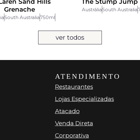
aren Sand Hills
The Stump Jump 
Grenache
Austrália
South Australia
ia
South Australia
750ml
ver todos
ATENDIMENTO
Restaurantes
Lojas Especializadas
Atacado
Venda Direta
Corporativa