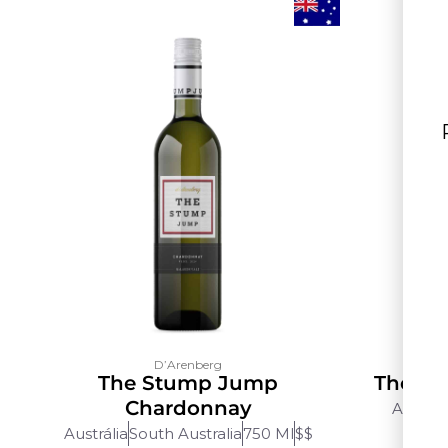
D’Arenberg
The Stump Jump
The Ol
Chardonnay
Austrál
Austrália
South Australia
750 Ml
$$