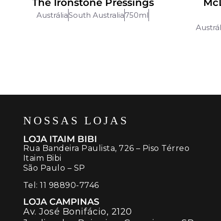
The Ironstone Pressings
McL
Austrália
South Australia
750ml
Austrál
NOSSAS LOJAS
LOJA ITAIM BIBI
Rua Bandeira Paulista, 726 – Piso Térreo
Itaim Bibi
São Paulo – SP
Tel:
11 98890-7746
LOJA CAMPINAS
Av. José Bonifácio, 2120