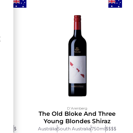
Ê
D’Arenberg
ruck
The Old Bloke And Three
gnon
Young Blondes Shiraz
750ml
$
Austrália
South Australia
750ml
$$$$