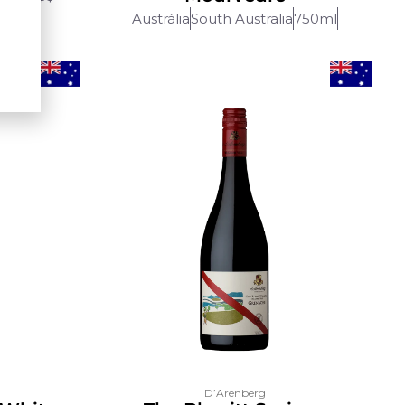
Austrália
South Australia
750ml
D’Arenberg