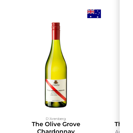
D’Arenberg
The Olive Grove
The S
Chardonnay
Austráli