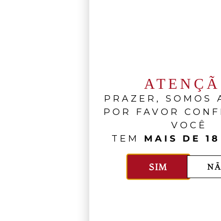
ATENÇ
PRAZER, SOMOS A
POR FAVOR CONF
VOCÊ
TEM
MAIS DE 18
SIM
NÃ