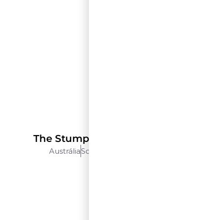
D’Arenberg
The Stump Jump Chardonnay
Austrália
South Australia
750 Ml
$$