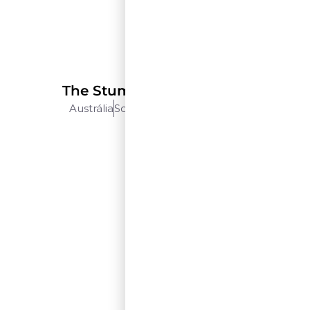
D’Arenberg
The Stump Jump Riesling
Austrália
South Australia
750 Ml
$$