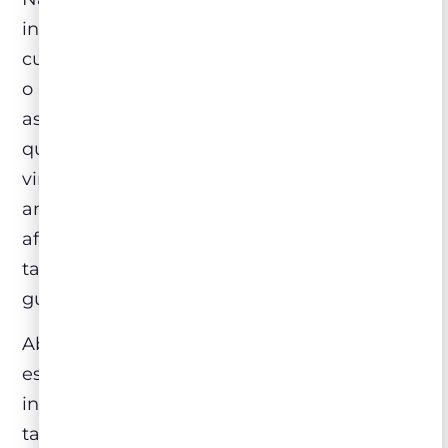
intenso, o Herdade do Peso Colheita. É o
cuidado na seleção das uvas que distingue
o “Colheita” na Herdade do Peso. Somente
as perfeitamente maduras, de sabor vivo,
que poderão dar volume e complexidade ao
vinho entram nessa seleção. Os meses de
amadurecimento na vinícola tratam de
afinar o vinho e polir seus taninos. Este
também é um vinho com bom potencial de
guarda.
Abaixo colocamos uma receita super
especial, que leva o Porco Preto como
ingrediente principal para você se aventurar
tanto na harmonização com os vinhos do