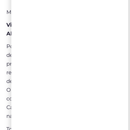
Mapa Alentejo
Vinhos, Cortiça e o famoso Porco Preto
Alentejano!
Poucos sabem disso, mas é lá na região sul
de Portugal onde se encontra a maior
produção de cortiça do mundo. Na
realidade o Alentejo é responsável por mais
de 50% de tudo que é produzido no planeta.
O Sobreiro, que é a arvore que dá origem à
cortiça e faz parte da mesma família do
Carvalho, é também um dos símbolos
nacionais mais reconhecidos do país.
Todavia, não é só na cadeia de produção dos