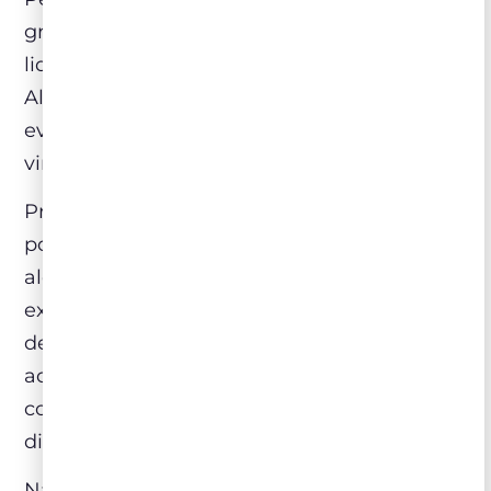
grupo Sogrape na década de 90 e hoje é
liderada pelo enólogo Luis Cabral de
Almeida, que veio a contribuir com a
evolução da qualidade e do estilo dos
vinhos.
Primeiro podemos indicar o “Trinca Bolotas“,
pois já no nome faz referência ao porquinho
alentejano, que se alimenta quase
exclusivamente das “bolotas”. O vinho se
destaca pela fruta viva, notas de especiarias,
acidez fresca e taninos perfeitamente
construídos, que funcionam muito bem com
diferentes estilos de pratos.
Na sequência, um vinho mais potente e