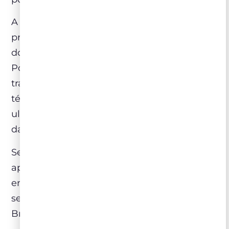
A grande virada começou a acontecer nos
primeiros anos da década de 1990 por causa
dos incentivos trazidos pela entrada de
Portugal na União Europeia, que
transformaram as antigas estruturas e as
técnicas e equipamentos rústicos e
ultrapassados em um exemplo de aplicação
das tecnologias mais modernas.
Se quiser conhecer um pouquinho mais,
aproveite para dar uma olhada neste post
em que Jean Stelmach nos contou como foi
ser Embaixador dos Vinhos do Alentejo no
Brasil durante 2019.