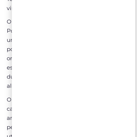
vinhos que o Sobreiro tem influencia.
O Porco Preto Ibérico, que é conhecido em
Portugal como Porco Preto Alentejano, é
uma das iguarias da culinária e da cultura
portuguesa. Ele é uma raça doméstica, com
origem no Mediterrâneo, de pele muito
escura, carne bastante saborosa, e que
durante muitas décadas foi a base da
alimentação dos povos do sul do país.
O fruto do Sobreiro é a Bolota, um tipo de
castanha que pode variar entre doce e o
amargo, e é principal alimento consumido
pelos porquinhos da região. As Bolotas são
utilizadas para a criação dos porcos, e por