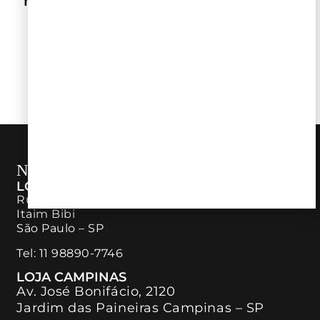
histórias, pessoas e grandes vinhos
ver todos
NOSSAS LOJAS
LOJA ITAIM BIBI
Rua Bandeira Paulista, 726 – Piso Térreo
Itaim Bibi
São Paulo – SP
Tel:
11 98890-7746
LOJA CAMPINAS
Av. José Bonifácio, 2120
Jardim das Paineiras Campinas – SP