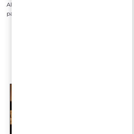
Alentejo como também no comando das
panelas!
LEIA NO NOSSO BLOG