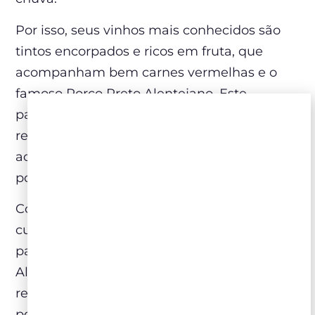
Por isso, seus vinhos mais conhecidos são
tintos encorpados e ricos em fruta, que
acompanham bem carnes vermelhas e o
famoso Porco Preto Alentejano. Este
patrimônio nacional é base de muitas
receitas típicas da região e merece ser
acompanhado por vinhos de igual estrutura,
por conta do seu sabor marcante e intenso.
Com a paisagem marcada pelos sobreiros,
cujas cascas cortadas são a fonte da maior
parte da cortiça utilizada no mundo, o
Alentejo teve sua produção vinícola
relegada a segundo plano durante décadas
por conta da influência da ditadura.