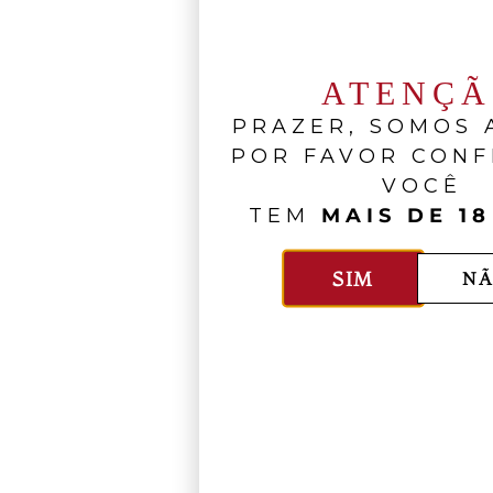
ATENÇ
PRAZER, SOMOS A
POR FAVOR CONF
VOCÊ
TEM
MAIS DE 18
SIM
NÃ