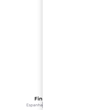
Perelada
Finca Malaveina
Espanha
Catalunha
750 Ml
$$$$