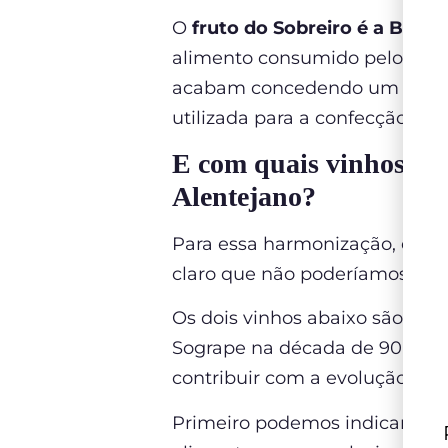
O
fruto do Sobreiro é a Bolot
alimento consumido pelos porqu
acabam concedendo um sabor m
utilizada para a confecção de 
E com quais vinhos do 
Alentejano?
Para essa harmonização, com 
claro que não poderíamos indi
Os dois vinhos abaixo são da
H
Sogrape na década de 90 e hoj
contribuir com a evolução da q
Primeiro podemos indicar o “
T