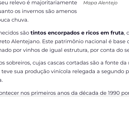
 seu relevo é majoritariamente
Mapa Alentejo
uanto os invernos são amenos
ouca chuva.
nhecidos são
tintos encorpados e ricos em fruta
,
eto Alentejano. Este patrimônio nacional é base d
do por vinhos de igual estrutura, por conta do s
sobreiros, cujas cascas cortadas são a fonte da 
o teve sua produção vinícola relegada a segundo 
a.
ntecer nos primeiros anos da década de 1990 por 
União Europeia
, que transformaram as antigas estr
apassados em um exemplo de aplicação das tecno
nho mais, aproveite para dar uma olhada
neste p