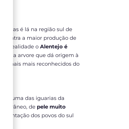
19.
o, mas é lá na região sul de
encontra a maior produção de
 Na realidade o
Alentejo é
que é a arvore que dá origem à
acionais mais reconhecidos do
a.
o, é uma das iguarias da
diterrâneo, de
pele muito
alimentação dos povos do sul