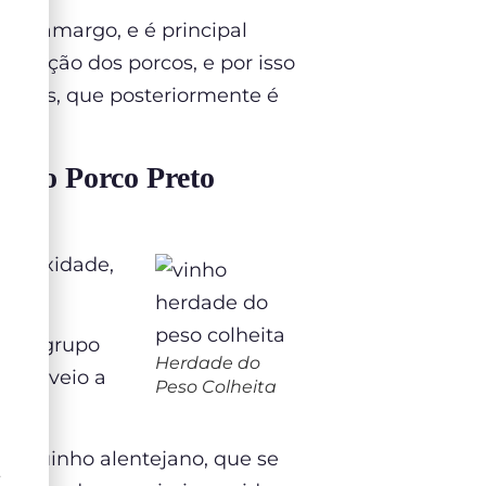
 e o amargo, e é principal
 criação dos porcos, e por isso
imais, que posteriormente é
om o Porco Preto
mplexidade,
te do grupo
Herdade do
 que veio a
Peso Colheita
 porquinho alentejano, que se
Ê