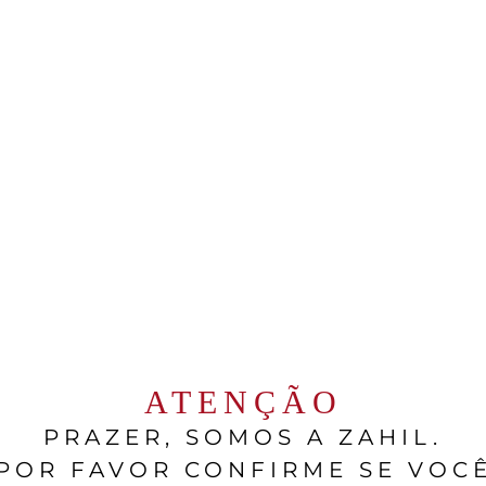
a
, um tipo de castanha que pode variar entre doce
inhos da região. As Bolotas são utilizadas para a
uito especial e característico a carne desses an
presuntos, embutidos e tantas outras receitas!
Alentejo devo fazer a harmonização c
ingredientes tão ricos em sabor e de tamanha co
car outros vinhos que não os Alentejanos.
erdade do Peso
, vinícola que passou a fazer par
e é liderada pelo enólogo Luis Cabral de Almeida,
ATENÇÃO
ualidade e do estilo dos vinhos.
PRAZER, SOMOS A ZAHIL.
rinca Bolotas
“, pois já no nome faz referência ao
POR FAVOR CONFIRME SE VOC