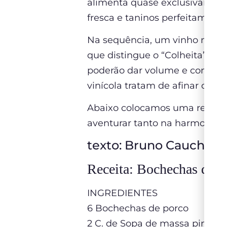
alimenta quase exclusivamente 
fresca e taninos perfeitament
Na sequência, um vinho mais 
que distingue o “Colheita” na
poderão dar volume e comple
vinícola tratam de afinar o v
Abaixo colocamos uma receita 
aventurar tanto na harmoniz
texto: Bruno Cauchioli
Receita: Bochechas de 
INGREDIENTES
6 Bochechas de porco
2 C. de Sopa de massa piment