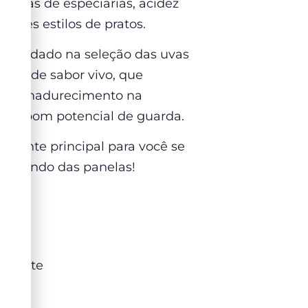
 notas de especiarias, acidez
ntes estilos de pratos.
É o cuidado na seleção das uvas
ras, de sabor vivo, que
 de amadurecimento na
 com bom potencial de guarda.
diente principal para você se
comando das panelas!
omate