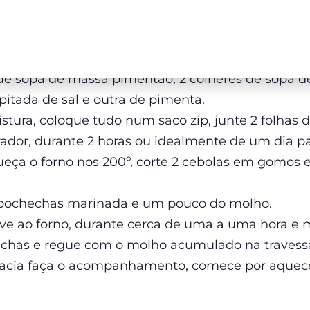
de sopa de massa pimentão, 2 colheres de sopa de 
itada de sal e outra de pimenta.
stura, coloque tudo num saco zip, junte 2 folhas d
erador, durante 2 horas ou idealmente de um dia pa
ueça o forno nos 200º, corte 2 cebolas em gomos
s bochechas marinada e um pouco do molho.
leve ao forno, durante cerca de uma a uma hora e 
hechas e regue com o molho acumulado na travess
 macia faça o acompanhamento, comece por aque