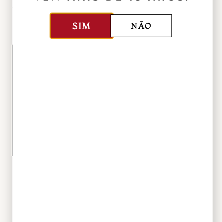
Quinta da Romeira
SIM
NÃO
Postado
15 de maio de 2020
Madeira no Vinho – Amiga ou Vilã?
Postado
7 de maio de 2020