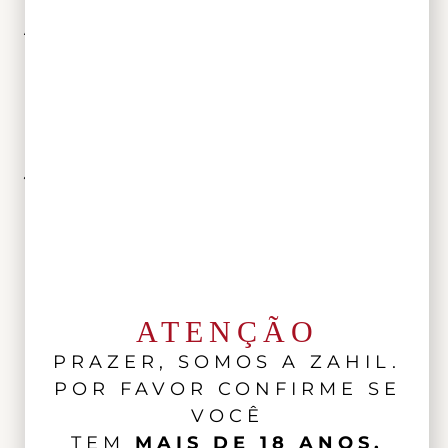
Postado
23 de julho de 2021
Avant Première de Inverno –
Harmonização de vinhos e filmes
Postado
31 de maio de 2021
Jantar romântico: como combinar
pratos e vinhos para o Dia dos
Namorados?
Postado
26 de abril de 2021
ATENÇÃO
Paixão de mãe e filha
PRAZER, SOMOS A ZAHIL.
POR FAVOR CONFIRME SE
VOCÊ
Postado
12 de junho de 2020
TEM
MAIS DE 18 ANOS.