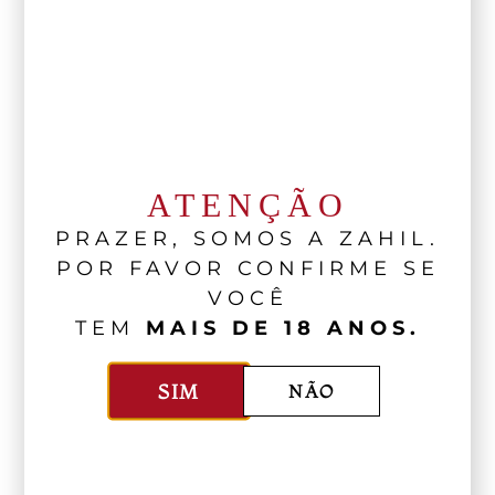
Carré de cordeiro
ATENÇÃO
PRAZER, SOMOS A ZAHIL.
POR FAVOR CONFIRME SE
VOCÊ
TEM
MAIS DE 18 ANOS.
SIM
NÃO
O
carré de cordeiro
traz uma leitura mais
contemporânea da Páscoa. Assado com
ervas, combina intensidade e elegância em