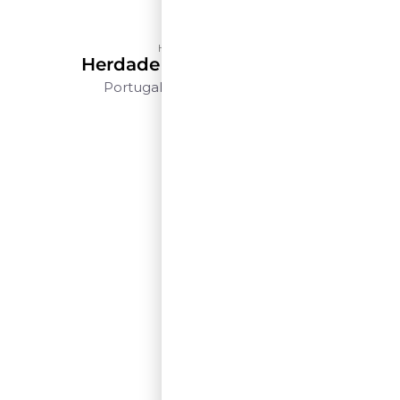
Herdade do Peso
Herdade Do Peso Reserva
Portugal
Alentejo
750ml
$$$$