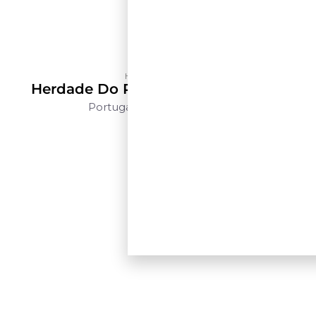
Herdade do Peso
Herdade Do Peso Revelado Branco
Portugal
Alentejo
750ml
$$