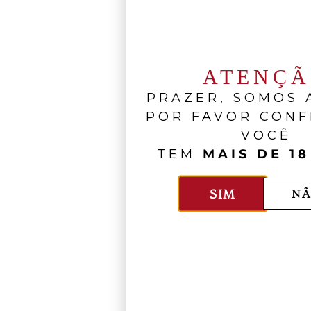
ATENÇ
PRAZER, SOMOS A
POR FAVOR CONF
VOCÊ
TEM
MAIS DE 18
SIM
NÃ