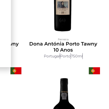
Ferreira
o Tawny
Dona Antónia Porto Tawny
10 Anos
ml
Portugal
Porto
750ml