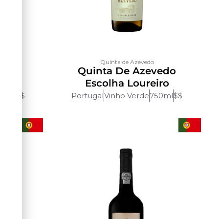
Quinta de Azevedo
vedo
Quinta De Azevedo
nho
Escolha Loureiro
50ml
$$
Portugal
Vinho Verde
750ml
$$