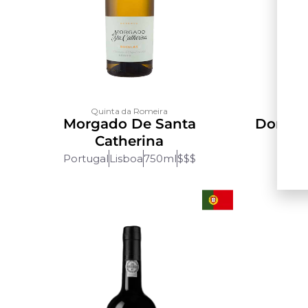
Quinta da Romeira
Morgado De Santa
Dona A
Catherina
Portugal
Lisboa
750ml
$$$
Po