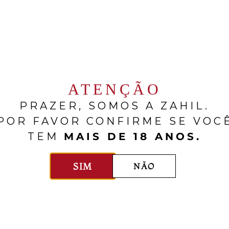
natureza, assegurando que a
Herdade do Peso continue a ser um
santuário de vida, autenticidade e
regeneração.
ATENÇÃO
PRAZER, SOMOS A ZAHIL.
RELACIONADOS
POR FAVOR CONFIRME SE VOC
TEM
MAIS DE 18 ANOS.
SIM
NÃO