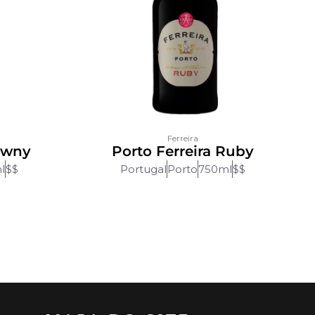
Ferreira
Tawny
Porto Ferreira Ruby
l
$$
Portugal
Porto
750ml
$$