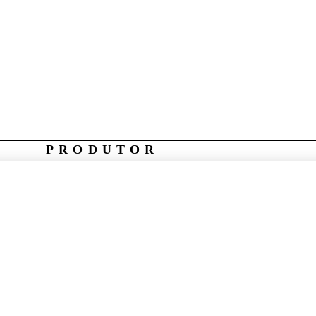
PRODUTOR
A Herdade do Peso é uma
propriedade desenvolvida ao longo
de três décadas pela família Guedes
e pela Sogrape. Sempre em
harmonia com a natureza,
acreditamos na filosofia da mínima