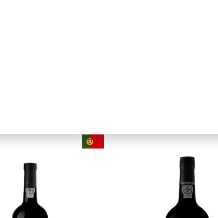
Ferreira
Ferreira
ntónia Porto Tawny
Dona Antónia Port
30 Anos
20 Anos
rtugal
Porto
750ml
Portugal
Porto
750