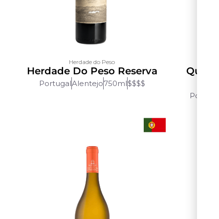
Herdade do Peso
Herdade Do Peso Reserva
Quint
G
Portugal
Alentejo
750ml
$$$$
Portuga