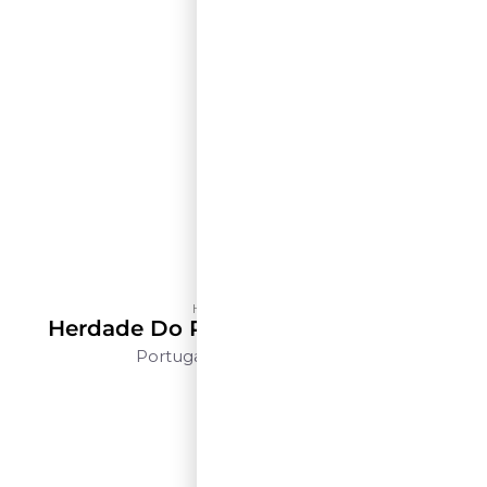
Herdade do Peso
Herdade Do Peso Revelado Branco
Portugal
Alentejo
750ml
$$