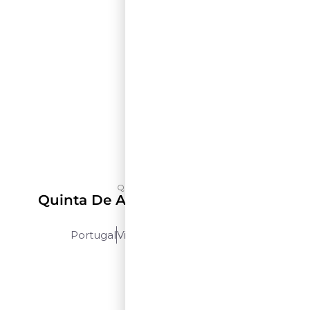
Quinta de Azevedo
Quinta De Azevedo Torre Grande
Escolha
Portugal
Vinho Verde
750ml
$$$$