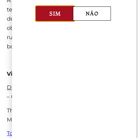
A nossa vantagem como consumidores é
termos um leque enorme de opções para
SIM
NÃO
descobrir e provar, porém temos a
obrigação de buscar qualidade, afinal vinho
ruim não faz bem nem à alma, nem ao
bolso.
Vinhos:
Durbanville Hills P
i
notage
, Durbanville Hills
– Cidade do Cabo (África do Sul)
The
Stump Jump White
, d’Arenberg –
McLaren Vale (Austrália)
Tosca Chianti
Colli Senesi, Tenuta Valdipiatta