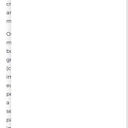
crescimento do mercado consumidor
americano e asiático, acarretou em uma
mudança dramática no mundo do vinho.
Os anos 1980 e 1990 foram marcados por
modas ditadas por este gosto universal, que
buscava vinhos exuberantes, com
graduação alcoólica alta, sabores maduros
(como compotas ou geleias) e o forte
impacto da madeira. Os produtores
europeus começaram a perder espaço e
perceberam que era necessário se adequar
a este novo mercado, mudando o estilo de
seus vinhos – focados em acidez e taninos –
para tipos mais frutados e de consumo mais