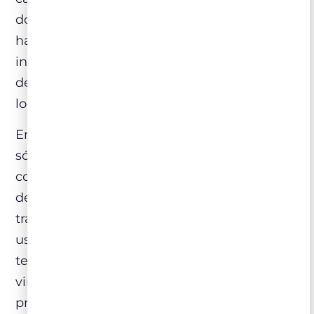
do ano e até os animais microscópicos que
habitam este ecossistema. Tudo isso
influencia a forma como a uva se
desenvolve e, portanto, os vinhos refletem o
local onde crescem.
Em contrapartida, os povos do Novo Mundo
só começaram a ter contato com o vinho
com a chegada dos colonizadores europeus,
deste modo, não possuíam nenhuma
tradição na sua produção. O caminho
usados por eles foi o investimento em
tecnologia e a mudança na rotulagem dos
vinhos, usando as variedades de uva como
protagonistas. Este novo enfoque e o