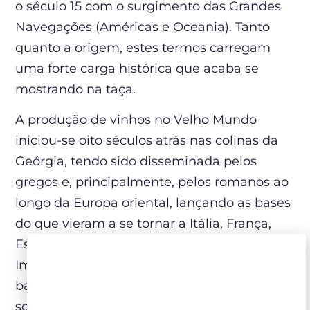
o século 15 com o surgimento das Grandes
Navegações (Américas e Oceania). Tanto
quanto a origem, estes termos carregam
uma forte carga histórica que acaba se
mostrando na taça.
A produção de vinhos no Velho Mundo
iniciou-se oito séculos atrás nas colinas da
Geórgia, tendo sido disseminada pelos
gregos e, principalmente, pelos romanos ao
longo da Europa oriental, lançando as bases
do que vieram a se tornar a Itália, França,
Espanha, Alemanha etc. Com a queda do
Império Romano houve o avanço dos povos
bárbaros promovendo a criação de novas
sociedades até que, na Idade Média, a Igreja