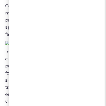
Católica se tornou uma das instituições
mais importantes da sociedade e
proprietária de grandes espaços de terra,
aproveitando-os para cultivar uvas e para
fazer o vinho da Eucaristia.
Em um mundo sem
tecnologia ou globalização, o modo de
cuidar dos vinhedos e produzir vinhos foi
passado de uma geração para outra de
forma oral ou manuscrita, sem avanços
significativos por séculos. Este zelo pela
tradição criou uma identidade singular
entre o vinho e a terra a ponto de cada
vinho passar a ser conhecido pela sua