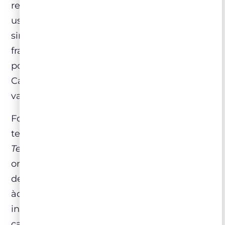
região de origem em detrimento da uva
usada. Até recentemente, um Bordeaux era
simplesmente conhecido como um vinho
francês feito na região da Aquitânia e não
por ser um corte de Cabernet Sauvignon,
Cabernet Franc, Merlot entre outras
variedades.
Foi daí que nasceu o conceito de
terroir
–
termo muitas vezes mal compreendido.
Terroir
não se refere somente ao tipo de solo
onde o vinhedo é plantado, mas ao conjunto
de outros fatores geográficos intrínsecos
àquele lugar tais como a altitude e
inclinação do terreno, a quantidade de sol,
calor e chuva que a videira recebe ao longo