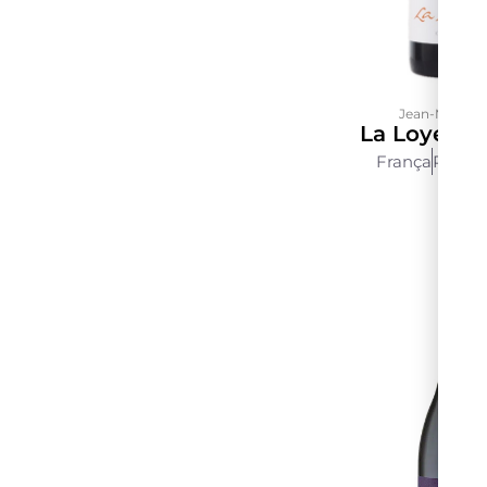
Jean-Michel 
La Loye Co
França
Rhône