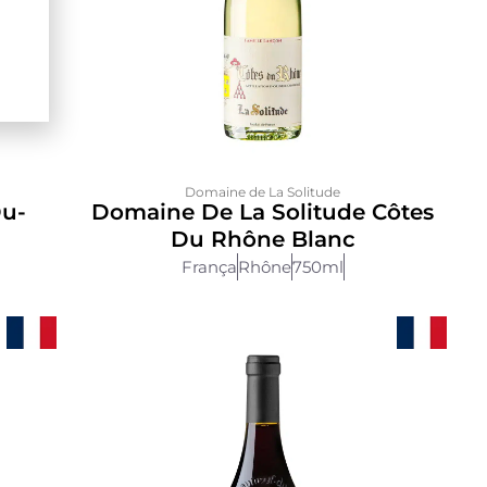
Domaine de La Solitude
Du-
Domaine De La Solitude Côtes
Du Rhône Blanc
França
Rhône
750ml