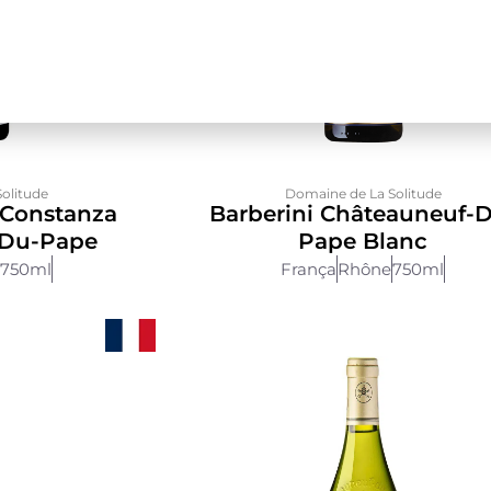
olitude
Domaine de La Solitude
 Constanza
Barberini Châteauneuf-
-Du-Pape
Pape Blanc
750ml
França
Rhône
750ml