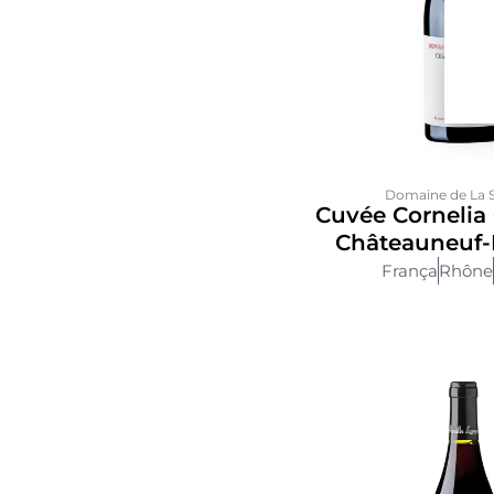
Domaine de La S
Cuvée Cornelia
Châteauneuf
França
Rhône