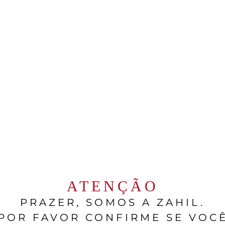
olitude
Domaine de La Solitude
litude –
Domaine De La Solitude C
-Pape Rouge
Du Rhône Rosé
50ml
$$$$
França
Rhône
750ml
ATENÇÃO
PRAZER, SOMOS A ZAHIL.
POR FAVOR CONFIRME SE VOC