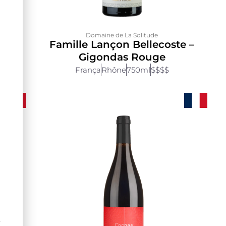
Domaine de La Solitude
ôtes
Famille Lançon Bellecoste –
Gigondas Rouge
França
Rhône
750ml
$$$$
Ê