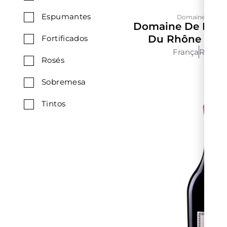
Espumantes
Domaine de La S
Domaine De La So
Du Rhône Blan
Fortificados
França
Rhône
Rosés
Sobremesa
Tintos