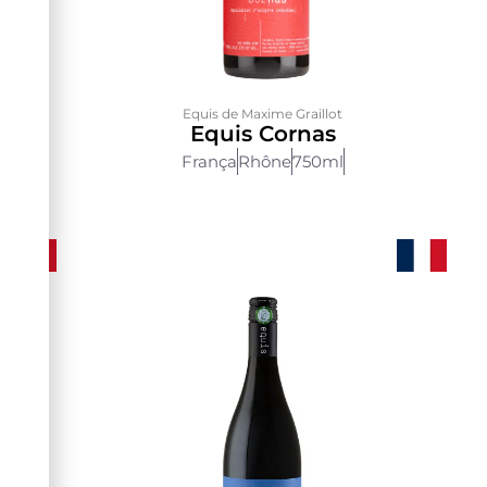
Equis de Maxime Graillot
te
Equis Cornas
França
Rhône
750ml