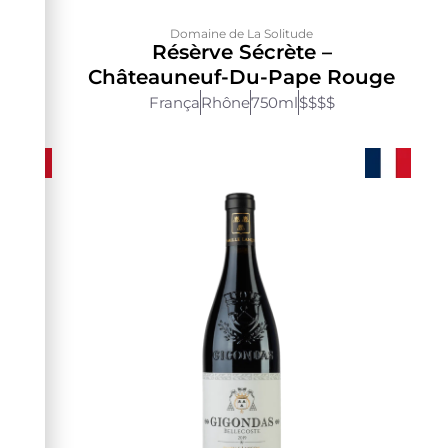
Domaine de La Solitude
ôtes
Résèrve Sécrète –
ml
Châteauneuf-Du-Pape Rouge
França
Rhône
750ml
$$$$