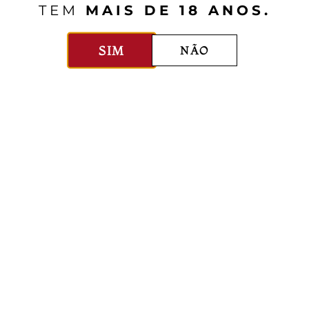
TEM
MAIS DE 18 ANOS.
SIM
NÃO
Gerin
Jean-Michel Gerin
ndrieu
Champin Le Seigneur Cô
Rotie
750ml
França
Rhône
750ml