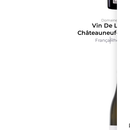
Domaine de La S
Vin De La So
Châteauneuf-Du
França
Rhône
7