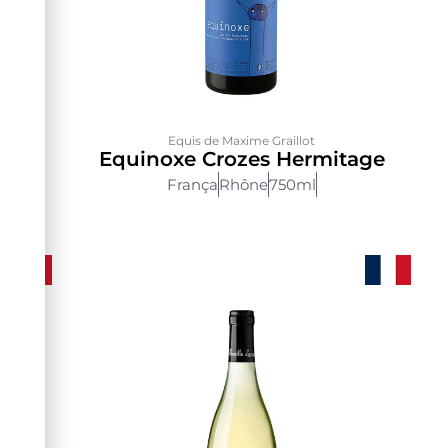
Equis de Maxime Graillot
Equinoxe Crozes Hermitage
França
Rhône
750ml