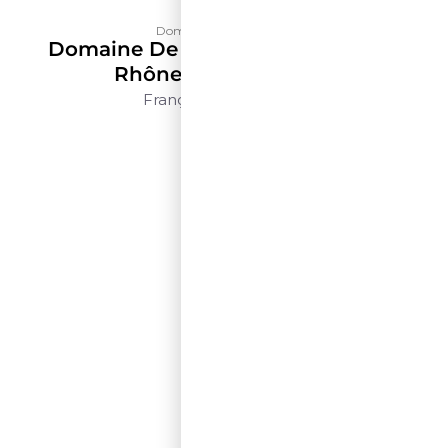
Domaine de La Solitude
Domaine De La Solitude Côtes Du
Rhône Blanc – 500ml
França
Rhône
500ml
$