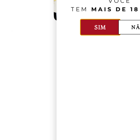
VOCÊ
TEM
MAIS DE 18
SIM
NÃ