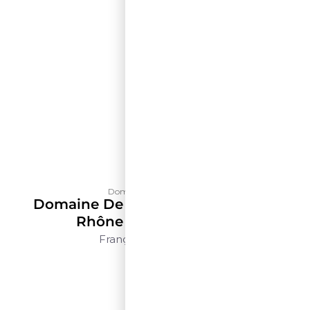
Domaine de La Solitude
Domaine De La Solitude Côtes Du
Rhône Rouge – 500ml
França
Rhône
500ml
$