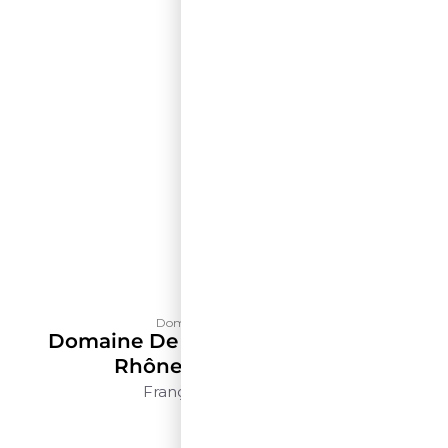
Domaine de La Solitude
Domaine De La Solitude Côtes Du
Rhône Blanc – 500ml
França
Rhône
500ml
$