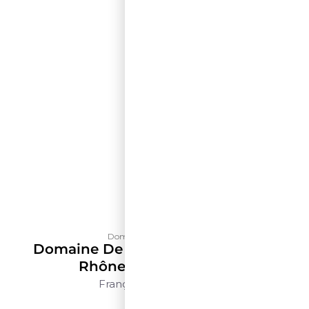
Domaine de La Solitude
Domaine De La Solitude Côtes Du
Rhône Blanc – 500ml
França
Rhône
500ml
$