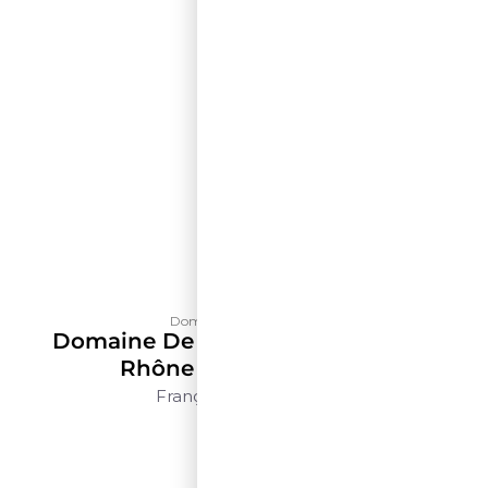
Domaine de La Solitude
Domaine De La Solitude Côtes Du
Rhône Rouge – 500ml
França
Rhône
500ml
$