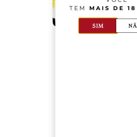
VOCÊ
TEM
MAIS DE 18
SIM
NÃ