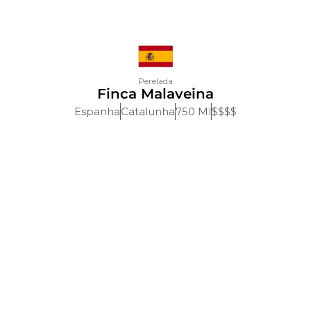
Perelada
Finca Malaveina
Espanha
Catalunha
750 Ml
$$$$