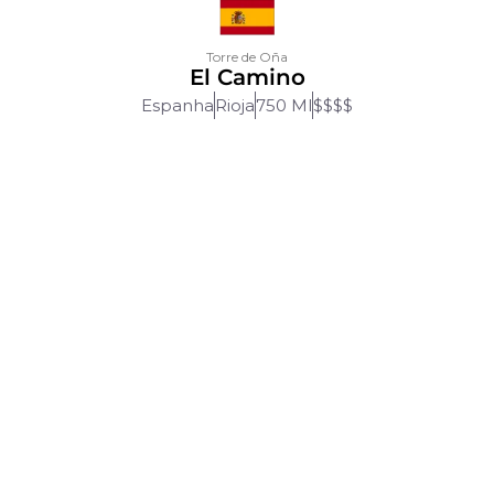
Torre de Oña
El Camino
Espanha
Rioja
750 Ml
$$$$