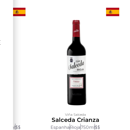
Ê
Viña Salceda
Salceda Crianza
o
750ml
$$
Espanha
Rioja
750ml
$$