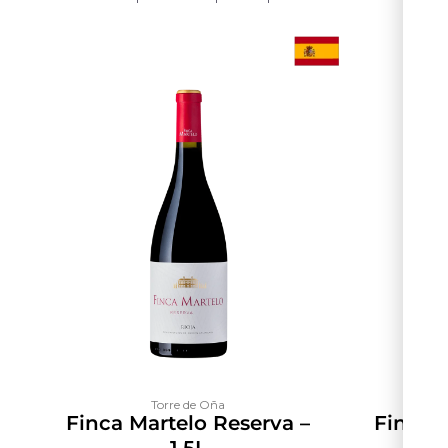
Torre de Oña
Finca Martelo Reserva –
Finca S