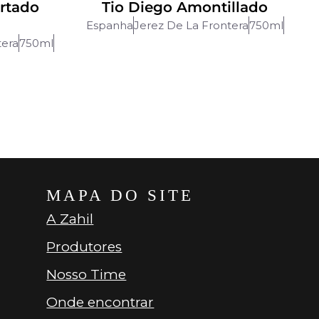
ortado
Tio Diego Amontillado
Espanha
Jerez De La Frontera
750ml
tera
750ml
MAPA DO SITE
A Zahil
Produtores
Nosso Time
Onde encontrar