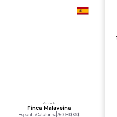
Perelada
Finca Malaveina
Espanha
Catalunha
750 Ml
$$$$
Esp