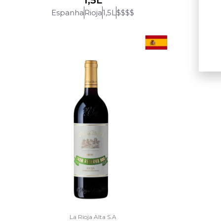
1,5L
Espanha
Rioja
1,5L
$$$$
E
La Rioja Alta S.A