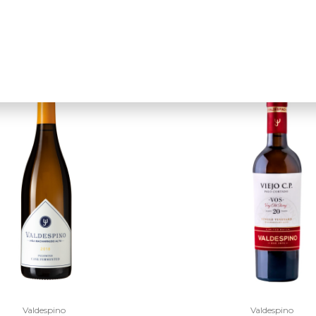
1,5L
Espanha
Rioja
750ml
spanha
Rioja
1,5L
$$
Valdespino
Valdespino