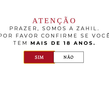
RELACIONADOS
ATENÇÃO
PRAZER, SOMOS A ZAHIL.
POR FAVOR CONFIRME SE VOC
TEM
MAIS DE 18 ANOS.
SIM
NÃO
Torre de Oña
Áster
El Camino
El Espino
anha
Rioja
750 Ml
$$$$
Espanha
Ribera Del Duer