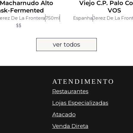
 Macharnudo Alto
Viejo C.P. Palo C
ask-Fermented
VOS
erez De La Frontera
750ml
Espanha
Jerez De La Fron
$$
ver todos
ATENDIMENTO
Restaurantes
Lojas Especializadas
Atacado
Venda Direta