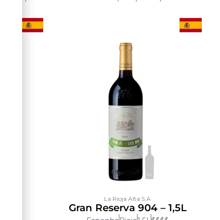
La Rioja Alta S.A
890
Gran Reserva 904 – 1,5L