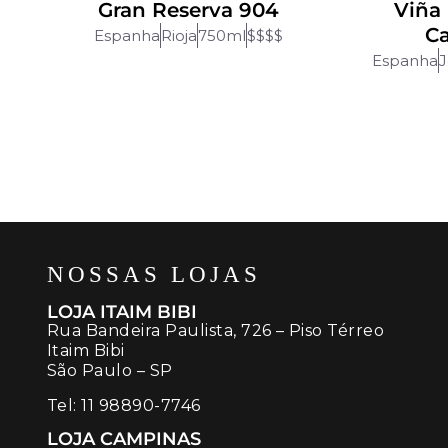
Gran Reserva 904
Viña
C
Espanha
Rioja
750ml
$$$$
Espanha
J
NOSSAS LOJAS
LOJA ITAIM BIBI
Rua Bandeira Paulista, 726 – Piso Térreo
Itaim Bibi
São Paulo – SP
Tel:
11 98890-7746
LOJA CAMPINAS