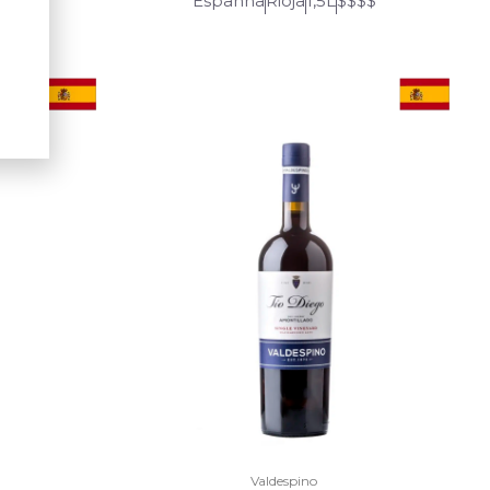
$$$$
Espanha
Rioja
1,5L
$$$$
Valdespino