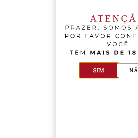
ATENÇ
PRAZER, SOMOS A
POR FAVOR CONF
VOCÊ
TEM
MAIS DE 18
SIM
NÃ