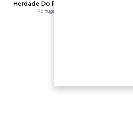
Herdade Do Peso Revelado Branco
Portugal
Alentejo
750ml
$$