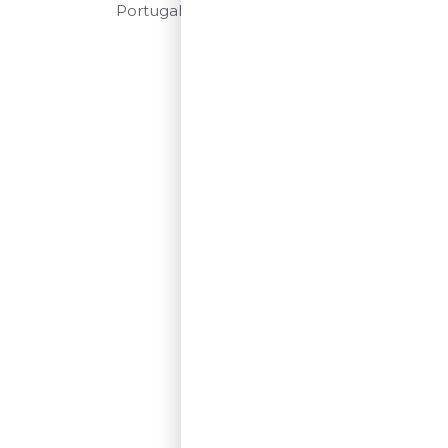
Portugal
Alentejo
750ml
$$$$