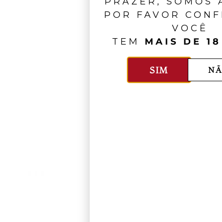
PRAZER, SOMOS A
POR FAVOR CONF
VOCÊ
TEM
MAIS DE 18
SIM
NÃ