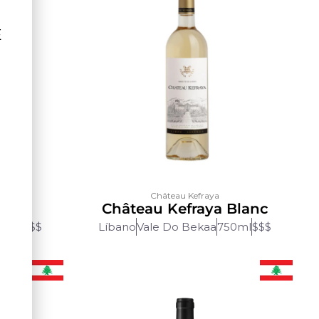
Ê
Château Kefraya
nc
Château Kefraya Blanc
50ml
$$$
Líbano
Vale Do Bekaa
750ml
$$$