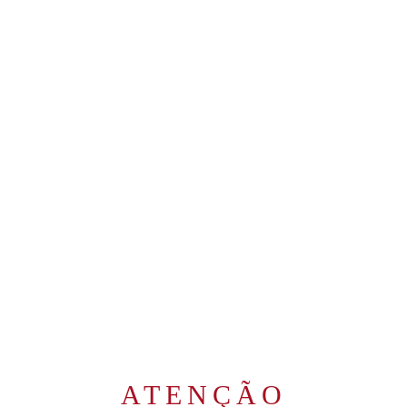
extraordinários de Michel de
Bustros para que seus produtos
chegassem às lojas e restaurantes
de Beirute. Localizado no Vale do
Bekaa, no coração do Líbano, o
château honra uma região em que
se faz vinho há mais de 5.000 anos
com uma qualidade que
impressiona a todos.
RELACIONADOS
ATENÇÃO