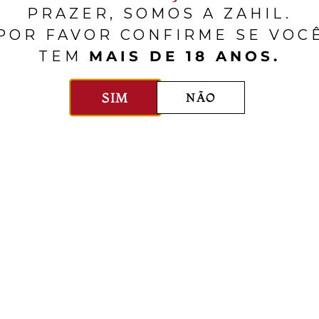
PRAZER, SOMOS A ZAHIL.
POR FAVOR CONFIRME SE VOC
TEM
MAIS DE 18 ANOS.
SIM
NÃO
Château Kefraya
Château Kefraya
Myst Rosé
Adéenne Bla
Vale Do Bekaa
750ml
$$
Líbano
Vale Do Bekaa
7