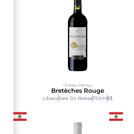
Château Kefraya
M
Bretèches Rouge
750ml
Líbano
Vale Do Bekaa
750ml
$$