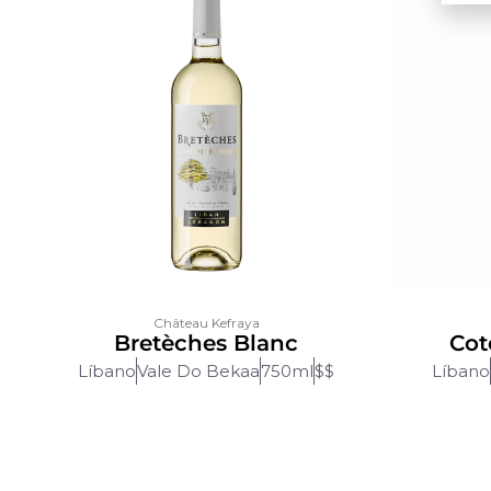
Château Kefraya
Bretèches Blanc
Cot
Líbano
Vale Do Bekaa
750ml
$$
Líbano