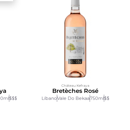
Château Kefraya
ya
Bretèches Rosé
50ml
$$$
Líbano
Vale Do Bekaa
750ml
$$