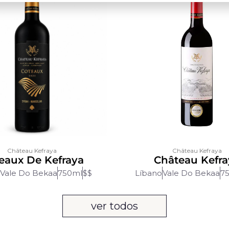
Château Kefraya
Château Kefraya
eaux De Kefraya
Château Kefra
Vale Do Bekaa
750ml
$$
Líbano
Vale Do Bekaa
7
ver todos