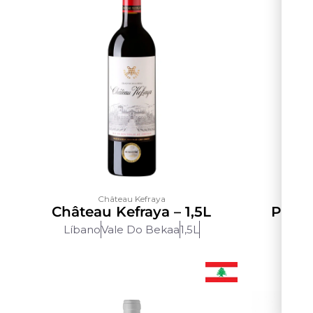
Château Kefraya
Château Kefraya – 1,5L
Phoen
Líbano
Vale Do Bekaa
1,5L
Líban