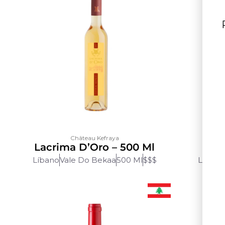
Château Kefraya
Lacrima D’Oro – 500 Ml
Líbano
Vale Do Bekaa
500 Ml
$$$
Líbano