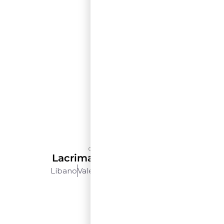
Château Kefraya
Lacrima D’Oro – 500 Ml
Líbano
Vale Do Bekaa
500 Ml
$$$