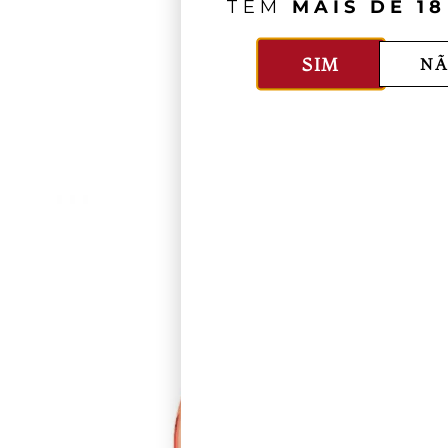
TEM
MAIS DE 18
SIM
NÃ