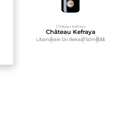
Château Kefraya
Château Kefraya
Líbano
Vale Do Bekaa
750ml
$$$