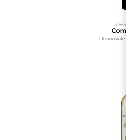
Château Kef
Comte D
Líbano
Vale Do B