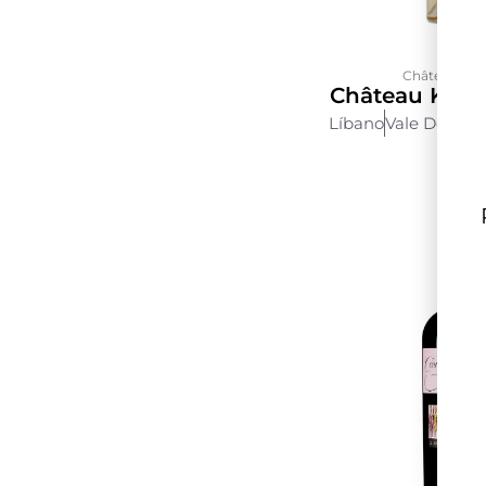
Château Kef
Château Kefr
Líbano
Vale Do Bek