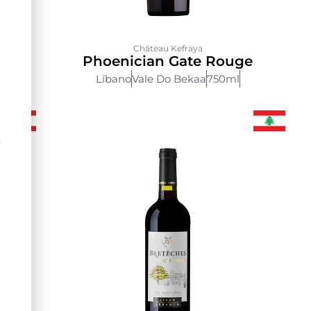
Château Kefraya
Phoenician Gate Rouge
Líbano
Vale Do Bekaa
750ml
Ê