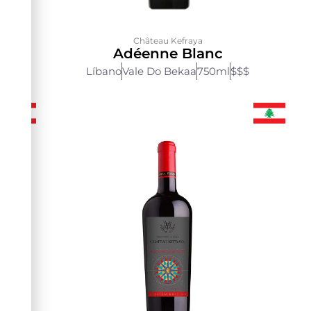
Château Kefraya
Adéenne Blanc
Líbano
Vale Do Bekaa
750ml
$$$