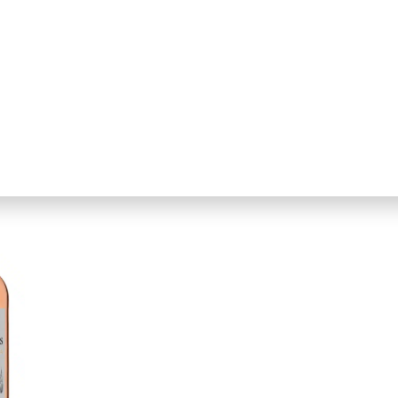
raya
Château Kefraya
 Blanc
Coteaux De Kefraya
kaa
750ml
$$
Líbano
Vale Do Bekaa
750ml
$$