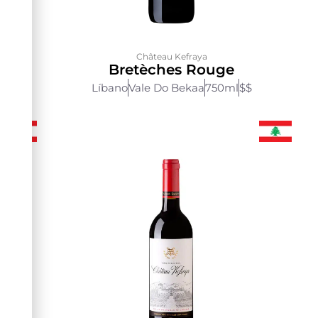
Château Kefraya
Bretèches Rouge
Líbano
Vale Do Bekaa
750ml
$$