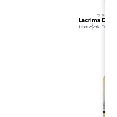
Château Kef
Lacrima D’Oro
Líbano
Vale Do Bek