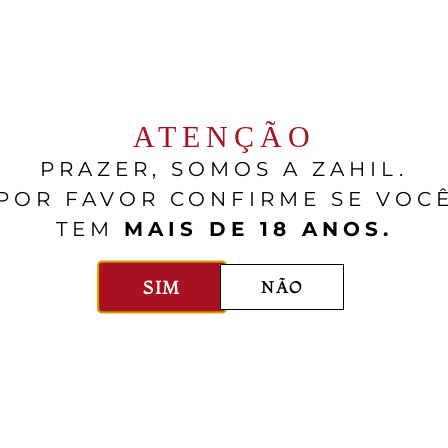
raya
Château Kefraya
aya Blanc
Château Kefraya – 1,5L
aa
750ml
$$$
Líbano
Vale Do Bekaa
1,5L
ATENÇÃO
PRAZER, SOMOS A ZAHIL.
POR FAVOR CONFIRME SE VOC
TEM
MAIS DE 18 ANOS.
SIM
NÃO