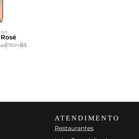
raya
 Rosé
kaa
750ml
$$
ATENDIMENTO
Restaurantes