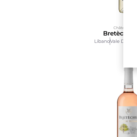
Château Kef
Bretèches
Líbano
Vale Do Be