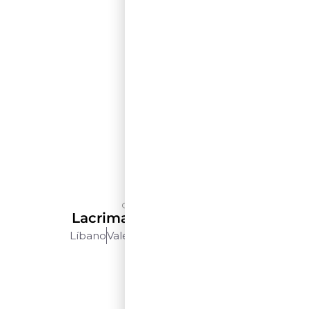
Château Kefraya
Lacrima D’Oro – 500 Ml
Líbano
Vale Do Bekaa
500 Ml
$$$