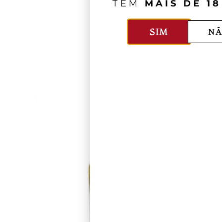
TEM
MAIS DE 18
SIM
NÃ