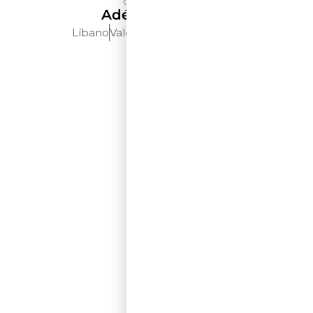
Château Kefraya
Adéenne Blanc
Líbano
Vale Do Bekaa
750ml
$$$