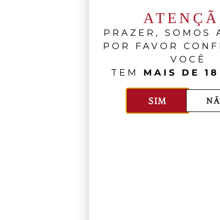
ATENÇ
PRAZER, SOMOS A
POR FAVOR CONF
VOCÊ
TEM
MAIS DE 18
SIM
NÃ