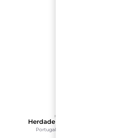
Herdade do Peso
Herdade Do Peso Reserva
Portugal
Alentejo
750ml
$$$$