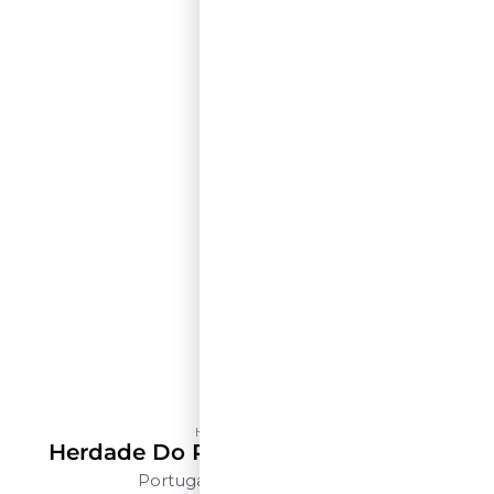
Herdade do Peso
Herdade Do Peso Revelado Branco
Portugal
Alentejo
750ml
$$