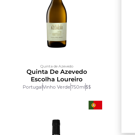
Quinta de Azevedo
Quinta De Azevedo
Mo
Escolha Loureiro
Portugal
Vinho Verde
750ml
$$
Port