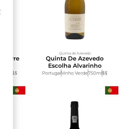
Ê
Quinta de Azevedo
 Torre
Quinta De Azevedo
ha
Escolha Alvarinho
0ml
$$$$
Portugal
Vinho Verde
750ml
$$