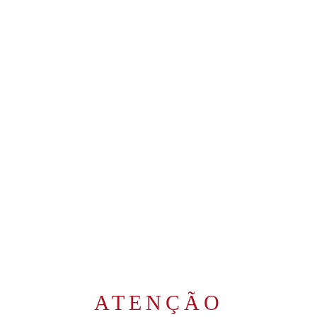
Ferreira alcançou um patamar
único, elevando a qualidade,
tradição e conhecimento
transmitidos por mais de 270 anos.
Hoje, a Ferreira é a marca de Vinho
do Porto mais famosa de Portugal!
RELACIONADOS
ATENÇÃO