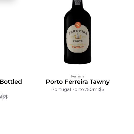
Ferreira
 Bottled
Porto Ferreira Tawny
Portugal
Porto
750ml
$$
l
$$