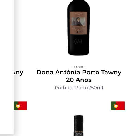
Ferreira
o Tawny
Dona Antónia Porto Tawny
20 Anos
ml
Portugal
Porto
750ml