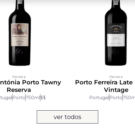
Ferreira
Ferreira
ntónia Porto Tawny
Porto Ferreira Late
Reserva
Vintage
tugal
Porto
750ml
$$
Portugal
Porto
750m
ver todos