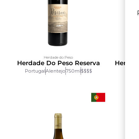
Herdade do Peso
Herdade Do Peso Reserva
Herdad
Portugal
Alentejo
750ml
$$$$
Port