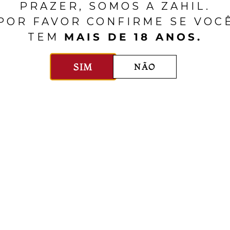
PRAZER, SOMOS A ZAHIL.
POR FAVOR CONFIRME SE VOC
TEM
MAIS DE 18 ANOS.
SIM
NÃO
Herdade do Peso
Quinta de Azevedo
e Do Peso Revelado
Quinta De Azevedo
Branco
Grande Escol
ugal
Alentejo
750ml
$$
Portugal
Vinho Verde
75