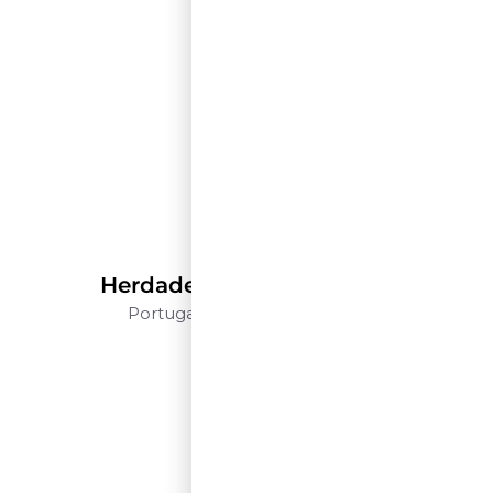
Herdade do Peso
Herdade Do Peso Reserva
Portugal
Alentejo
750ml
$$$$